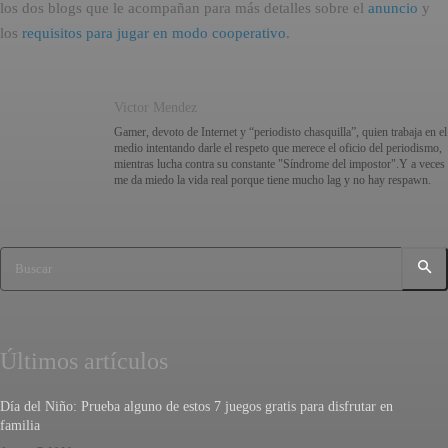
los dos blogs que le acompañan para más detalles sobre el
anuncio
y
los
requisitos para jugar en modo cooperativo
.
Victor Mendez
Gamer, devoto de Internet y “periodisto chasquilla”, quien trabaja en el
medio intentando darle el respeto que merece el oficio del periodismo,
mientras lucha contra su constante "Síndrome del impostor".Y a veces
me da miedo la vida real porque tiene mucho lag y no hay respawn.
Buscar
Últimos artículos
Día del Niño: Prueba alguno de estos 7 juegos gratis para disfrutar en
familia