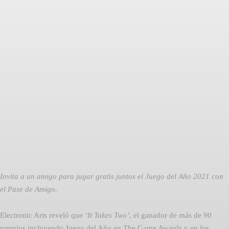
Facebook
Twitter
Pinterest
Invita a un amigo para jugar gratis juntos el Juego del Año 2021 con
el Pase de Amigo.
Electronic Arts reveló que
‘It Takes Two’
, el ganador de más de 90
premios incluyendo Juego del Año en The Game Awards y en los