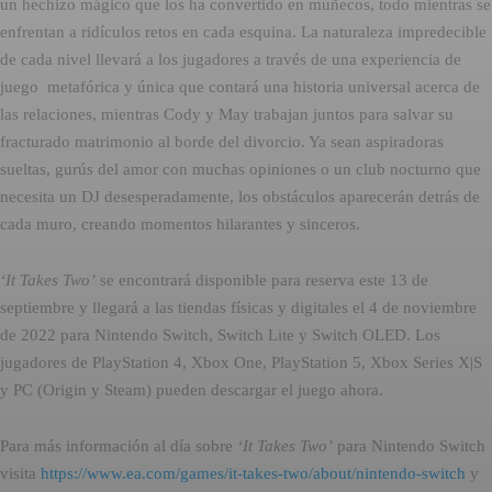
un hechizo mágico que los ha convertido en muñecos, todo mientras se
enfrentan a ridículos retos en cada esquina. La naturaleza impredecible
de cada nivel llevará a los jugadores a través de una experiencia de
juego metafórica y única que contará una historia universal acerca de
las relaciones, mientras Cody y May trabajan juntos para salvar su
fracturado matrimonio al borde del divorcio. Ya sean aspiradoras
sueltas, gurús del amor con muchas opiniones o un club nocturno que
necesita un DJ desesperadamente, los obstáculos aparecerán detrás de
cada muro, creando momentos hilarantes y sinceros.
‘It Takes Two’
se encontrará disponible para reserva este 13 de
septiembre y llegará a las tiendas físicas y digitales el 4 de noviembre
de 2022 para Nintendo Switch, Switch Lite y Switch OLED. Los
jugadores de PlayStation 4, Xbox One, PlayStation 5, Xbox Series X|S
y PC (Origin y Steam) pueden descargar el juego ahora.
Para más información al día sobre
‘It Takes Two’
para Nintendo Switch
visita
https://www.ea.com/games/it-takes-two/about/nintendo-switch
y