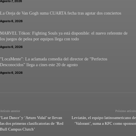
Agosto 7, 2026
La Oreja de Van Gogh suma CUARTA fecha tras agotar dos conciertos
Agosto 6, 2026
MARVEL Tōkon: Fighting Souls ya está disponible: el nuevo referente de
los juegos de pelea por equipos llega con todo
Agosto 6, 2026
“LocaMente”: La aclamada comedia del director de “Perfectos
Desconocidos” llega a cines este 20 de agosto
Agosto 6, 2026
Artículo anterior
Próximo artículo
‘Last Dance’ y ‘Arturo Vidal’ se llevan
Leviatán, el equipo latinoamericano de
las dos primeras clasificatorias de ‘Red
‘Valorant’, suma a KFC como sponsor
Bull Campus Clutch’