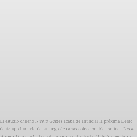
Facebook
Twitter
Pinterest
El estudio chileno
Niebla Games
acaba de anunciar la próxima Demo
de tiempo limitado de su juego de cartas coleccionables online
‘Causa,
Voices of the Dusk’
, la cual comenzará el Sábado 23 de Noviembre a