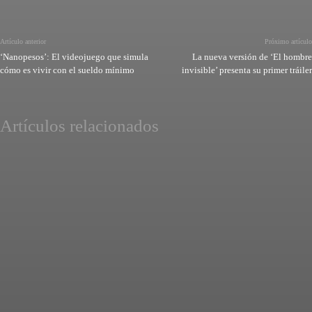
Artículo anterior
Próximo artículo
‘Nanopesos’: El videojuego que simula
La nueva versión de ‘El hombre
cómo es vivir con el sueldo mínimo
invisible’ presenta su primer tráiler
Artículos relacionados