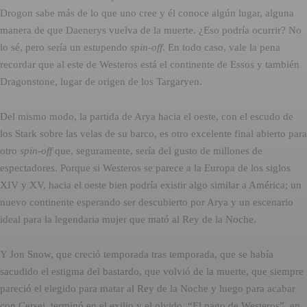
Drogon sabe más de lo que uno cree y él conoce algún lugar, alguna
manera de que Daenerys vuelva de la muerte. ¿Eso podría ocurrir? No
lo sé, pero sería un estupendo
spin-off
. En todo caso, vale la pena
recordar que al este de Westeros está el continente de Essos y también
Dragonstone, lugar de origen de los Targaryen.
Del mismo modo, la partida de Arya hacia el oeste, con el escudo de
los Stark sobre las velas de su barco, es otro excelente final abierto para
otro
spin-off
que, seguramente, sería del gusto de millones de
espectadores. Porque si Westeros se parece a la Europa de los siglos
XIV y XV, hacia el oeste bien podría existir algo similar a América; un
nuevo continente esperando ser descubierto por Arya y un escenario
ideal para la legendaria mujer que mató al Rey de la Noche.
Y Jon Snow, que creció temporada tras temporada, que se había
sacudido el estigma del bastardo, que volvió de la muerte, que siempre
pareció el elegido para matar al Rey de la Noche y luego para acabar
con Cersei, terminó en el exilio y el olvido. “El pago de Westeros”, en