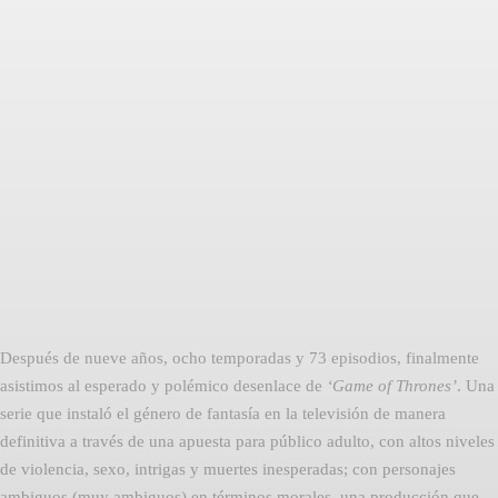
Facebook
Twitter
Pinterest
Después de nueve años, ocho temporadas y 73 episodios, finalmente
asistimos al esperado y polémico desenlace de
‘Game of Thrones’
. Una
serie que instaló el género de fantasía en la televisión de manera
definitiva a través de una apuesta para público adulto, con altos niveles
de violencia, sexo, intrigas y muertes inesperadas; con personajes
ambiguos (muy ambiguos) en términos morales, una producción que