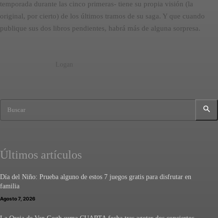
temporada durante las cinco primeras- tiene su propia visión (la
original, por cierto) de los últimos tramos de su saga. Y que cuando
publique sus dos libros pendientes, habrá más de alguna sorpresa.
Logan
Buscar
Últimos artículos
Día del Niño: Prueba alguno de estos 7 juegos gratis para disfrutar en
familia
Agosto 7, 2026