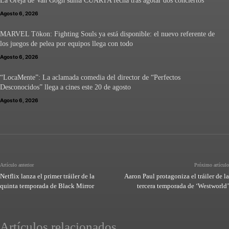
La Oreja de Van Gogh suma CUARTA fecha tras agotar dos conciertos
Agosto 6, 2026
MARVEL Tōkon: Fighting Souls ya está disponible: el nuevo referente de
los juegos de pelea por equipos llega con todo
Agosto 6, 2026
“LocaMente”: La aclamada comedia del director de “Perfectos
Desconocidos” llega a cines este 20 de agosto
Agosto 6, 2026
Artículo anterior
Próximo artículo
Netflix lanza el primer tráiler de la
Aaron Paul protagoniza el tráiler de la
quinta temporada de Black Mirror
tercera temporada de ‘Westworld’
Artículos relacionados