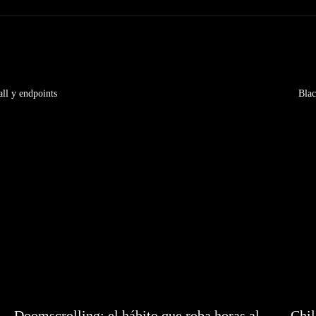
ll y endpoints
Blac
Doomscrolling: el hábito que roba horas al
Chil