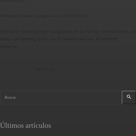
desconocido.
Hellsing Ultimate: Temporada 1 (01/08/2019)
Tras haber jurado proteger a Inglaterra de las fuerzas sobrenaturales, sir
Integra de Hellsing lucha con el vampiro Alucard, su inmortal
protector.
Nerd News
Buscar
Últimos artículos