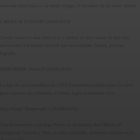
androide Sam busca a su mejor amigo, el heredero de un reino sitiado.
CAROLE & TUESDAY (30/08/2019)
Carole conoce a una chica rica, y ambas se dan cuenta de que han
encontrado a la pareja musical que necesitaban. Juntas, podrían
lograrlo.
HERO MASK: Parte II (23/08/2019)
La hija de un excientífico de LIVE Corporation podría tener la clave
para exponer sus crímenes, si James logra mantenerla viva.
Ergo Proxy: Temporada 1 (01/08/2019)
Tras el encuentro con Ergo Proxy en Romdeau, Re-l Mayer, el
inmigrante Vincent y Pino, la chica androide, terminan varados en lo