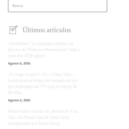
Buscar
Últimos artículos
“LocaMente”: La aclamada comedia del
director de “Perfectos Desconocidos” llega a
cines este 20 de agosto
Agosto 6, 2026
¡Yo tengo el poder!: LG y Prime Video
transforman tu living con comando de voz
que desbloquea sus TVs para el regreso de
He-Man
Agosto 6, 2026
Primer tráiler y poster de ¡Behemoth! Una
Vida. En Piezas, cinta de Tony Gilroy
protagonizada por Pedro Pascal