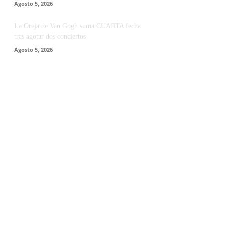
Agosto 5, 2026
La Oreja de Van Gogh suma CUARTA fecha
tras agotar dos conciertos
Agosto 5, 2026