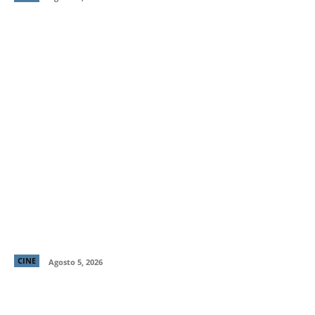
Primer tráiler y poster de ¡Behemoth! Una Vida. En
Piezas, cinta de Tony Gilroy protagonizada por
Pedro Pascal
CINE
Agosto 5, 2026