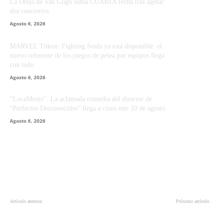
La Oreja de Van Gogh suma CUARTA fecha tras agotar
dos conciertos
Agosto 6, 2026
MARVEL Tōkon: Fighting Souls ya está disponible: el
nuevo referente de los juegos de pelea por equipos llega
con todo
Agosto 6, 2026
“LocaMente”: La aclamada comedia del director de
“Perfectos Desconocidos” llega a cines este 20 de agosto
Agosto 6, 2026
Artículo anterior
Próximo artículo
HBO y Netflix se imponen en los
Sony anuncia oficialmente la