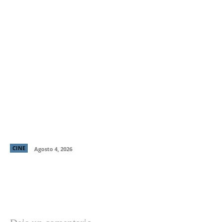
“El Deshielo”, la aclamada nueva película de
Manuela Martelli, presenta su tráiler oficial y
confirma su estreno en cines chilenos
CINE
Agosto 4, 2026