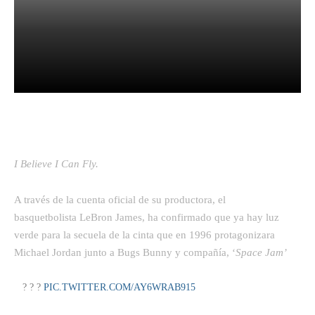
Facebook
Twitter
Pinterest
I Believe I Can Fly.
A través de la cuenta oficial de su productora, el
basquetbolista LeBron James, ha confirmado que ya hay luz
verde para la secuela de la cinta que en 1996 protagonizara
Michael Jordan junto a Bugs Bunny y compañía, ‘
Space Jam’
? ? ?
PIC.TWITTER.COM/AY6WRAB915