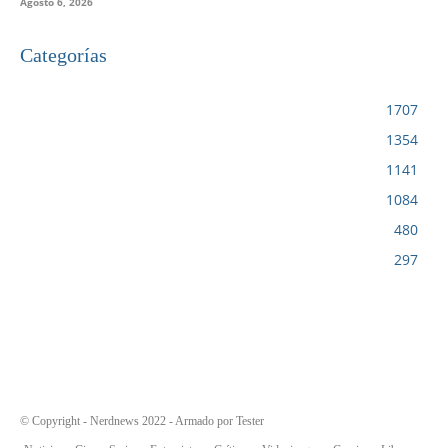
Agosto 6, 2026
Categorías
VIDEOJUEGOS
1707
CINE
1354
NOTICIAS
1141
CIENCIA Y TECNOLOGÍA
1084
SERIES
480
RESEÑA
297
© Copyright - Nerdnews 2022 - Armado por Tester