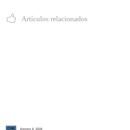
premios Emmy 2018
‘PlayStation Classic’
Artículos relacionados
“LocaMente”: La aclamada comedia del director de
“Perfectos Desconocidos” llega a cines este 20 de
agosto
CINE
Agosto 6, 2026