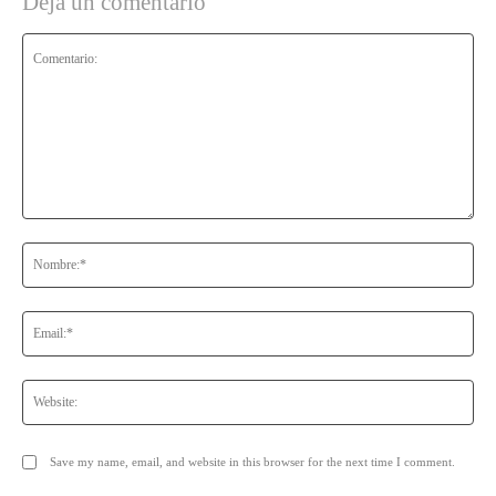
Deja un comentario
Comentario:
No
Ema
Web
Save my name, email, and website in this browser for the next time I comment.