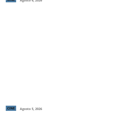
Agosto 6, 2026
Primer tráiler y poster de ¡Behemoth! Una Vida. En
Piezas, cinta de Tony Gilroy protagonizada por
Pedro Pascal
CINE
Agosto 5, 2026