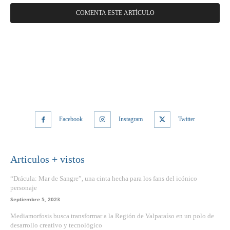
Facebook
Instagram
Twitter
Articulos + vistos
“Drácula: Mar de Sangre”, una cinta hecha para los fans del icónico
personaje
Septiembre 5, 2023
Mediamorfosis busca transformar a la Región de Valparaíso en un polo de
desarrollo creativo y tecnológico