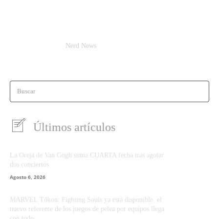
Nerd News
Buscar
Últimos artículos
La Oreja de Van Gogh suma CUARTA fecha tras agotar
dos conciertos
Agosto 6, 2026
MARVEL Tōkon: Fighting Souls ya está disponible: el
nuevo referente de los juegos de pelea por equipos llega
con todo