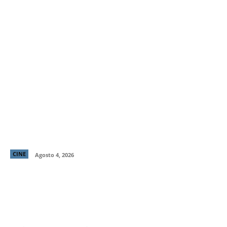
“El Deshielo”, la aclamada nueva película de
Manuela Martelli, presenta su tráiler oficial y
confirma su estreno en cines chilenos
CINE
Agosto 4, 2026