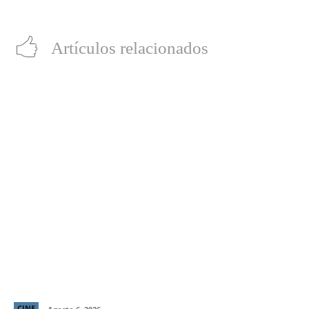
Grindelwald’
Artículos relacionados
“LocaMente”: La aclamada comedia del director de
“Perfectos Desconocidos” llega a cines este 20 de
agosto
CINE