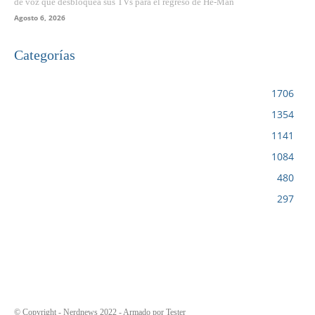
de voz que desbloquea sus TVs para el regreso de He-Man
Agosto 6, 2026
Categorías
VIDEOJUEGOS
1706
CINE
1354
NOTICIAS
1141
CIENCIA Y TECNOLOGÍA
1084
SERIES
480
RESEÑA
297
© Copyright - Nerdnews 2022 - Armado por Tester