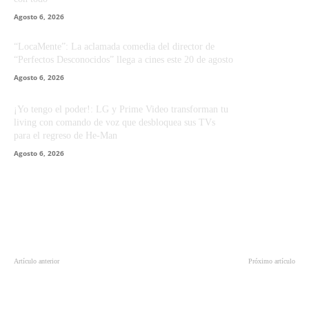
Agosto 6, 2026
“LocaMente”: La aclamada comedia del director de
“Perfectos Desconocidos” llega a cines este 20 de agosto
Agosto 6, 2026
¡Yo tengo el poder!: LG y Prime Video transforman tu
living con comando de voz que desbloquea sus TVs
para el regreso de He-Man
Agosto 6, 2026
Artículo anterior
Próximo artículo
La magia está de regreso en este
El legitimo heredero batalla por el
nuevo avance de ‘Animales
trono en este tráiler de ‘Aquaman’
Fantásticos: Los Crímenes de