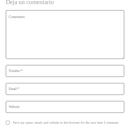
Deja un comentario
Comentario:
No
Ema
Web
Save my name, email, and website in this browser for the next time I comment.