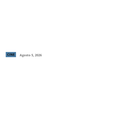
Primer tráiler y poster de ¡Behemoth! Una Vida. En
Piezas, cinta de Tony Gilroy protagonizada por
Pedro Pascal
CINE
Agosto 5, 2026