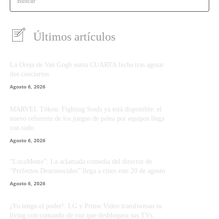
Buscar
Últimos artículos
La Oreja de Van Gogh suma CUARTA fecha tras agotar
dos conciertos
Agosto 6, 2026
MARVEL Tōkon: Fighting Souls ya está disponible: el
nuevo referente de los juegos de pelea por equipos llega
con todo
Agosto 6, 2026
“LocaMente”: La aclamada comedia del director de
“Perfectos Desconocidos” llega a cines este 20 de agosto
Agosto 6, 2026
¡Yo tengo el poder!: LG y Prime Video transforman tu
living con comando de voz que desbloquea sus TVs