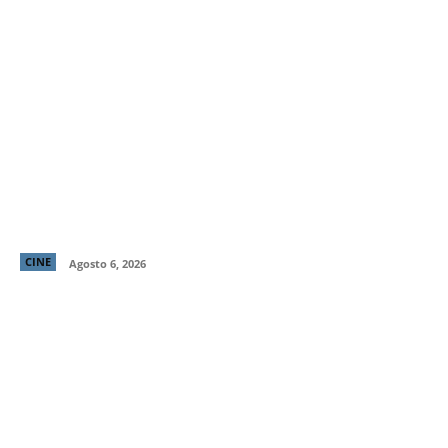
“LocaMente”: La aclamada comedia del director de
“Perfectos Desconocidos” llega a cines este 20 de
agosto
CINE
Agosto 6, 2026