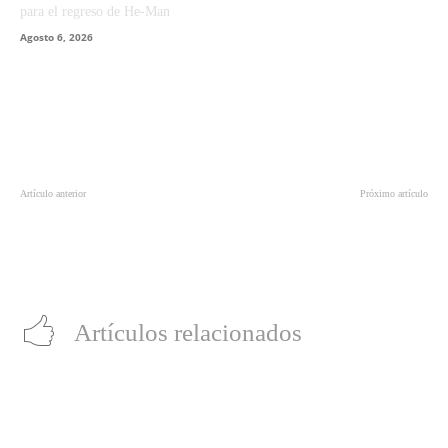
para el regreso de He-Man
Agosto 6, 2026
Artículo anterior
Próximo artículo
‘The Big Bang Theory’ llegará a su
‘Historia de un crimen’: La nueva
final el 2019
serie antológica de Netflix sobre
crímenes controversiales alrededor
del mundo
Artículos relacionados