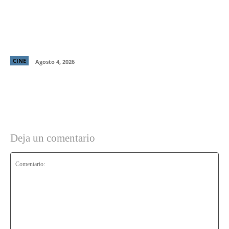
“El Deshielo”, la aclamada nueva película de
Manuela Martelli, presenta su tráiler oficial y
confirma su estreno en cines chilenos
CINE
Agosto 4, 2026
Deja un comentario