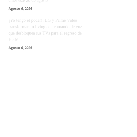
cines este 20 de agosto
Agosto 6, 2026
¡Yo tengo el poder!: LG y Prime Video
transforman tu living con comando de voz
que desbloquea sus TVs para el regreso de
He-Man
Agosto 6, 2026