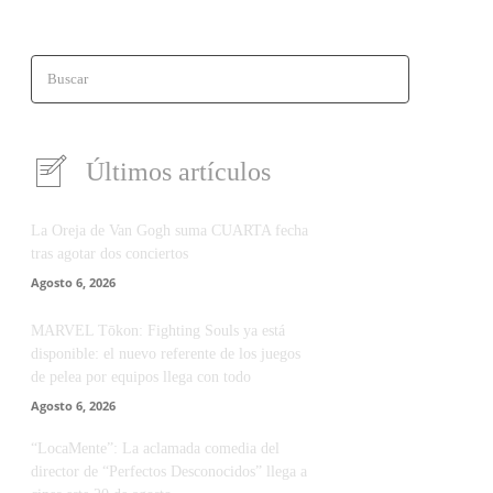
Buscar
Últimos artículos
La Oreja de Van Gogh suma CUARTA fecha
tras agotar dos conciertos
Agosto 6, 2026
MARVEL Tōkon: Fighting Souls ya está
disponible: el nuevo referente de los juegos
de pelea por equipos llega con todo
Agosto 6, 2026
“LocaMente”: La aclamada comedia del
director de “Perfectos Desconocidos” llega a