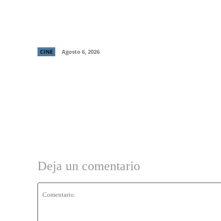
“LocaMente”: La aclamada comedia del
director de “Perfectos Desconocidos” llega
a cines este 20 de agosto
CINE
Agosto 6, 2026
Deja un comentario