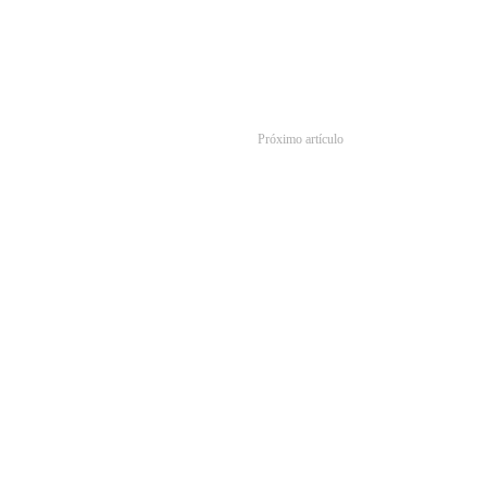
Próximo artículo
Las novedades que llegarán en junio a Netflix