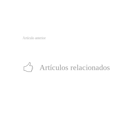
Artículo anterior
Ya se encuentra disponible el DLC de FIFA World Cup Russia 20
Artículos relacionados