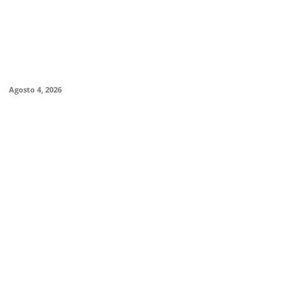
Deshielo”, la aclamada nueva película
anuela Martelli, presenta su tráiler
ial y confirma su estreno en cines
enos
Agosto 4, 2026