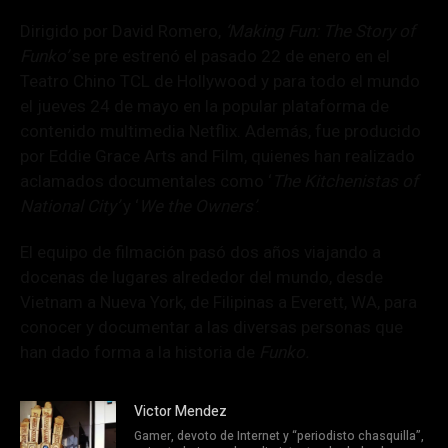
Dirigido por David Romero,
‘Making Fun: The Story of
Funko’
se pre estrenó el pasado 22 de enero en el
Teatro Chino TCL de Hollywood y para todo el mundo
el jueves 24 de mayo en la popular plataforma de
contenido multimedia Netflix. Además, fue producido
por Eddie Grace Arts and Film, quienes han realizado
aclamados documentales como ‘
The Kitchenistas of
National City’
y ‘
We the Owners’
.
El equipo de filmación pasó dos años viajando a
docenas de lugares alrededor del mundo, desde
Vietnam a Nueva York, de Filipinas a Everett, WA, para
conocer y documentar a las diversas personas que
han dado forma a la historia de
Funko.
Victor Mendez
Gamer, devoto de Internet y “periodisto chasquilla”,