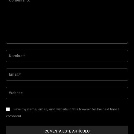
Comentario:
No
Ema
Web
Save my name, email, and website in this browser for the next time I
comment.