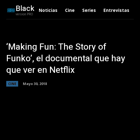
Black
Noticias
Cine
Series
Entrevistas
C
version PRO
‘Making Fun: The Story of
Funko’, el documental que hay
que ver en Netflix
CINE
Mayo 30, 2018