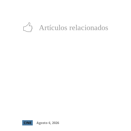
‘Sea of Solitude’: la arriesgada apuesta indie de EA ya está dispo
Artículos relacionados
“LocaMente”: La aclamada comedia del
director de “Perfectos Desconocidos” llega
a cines este 20 de agosto
CINE
Agosto 6, 2026