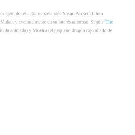
por ejemplo, el actor neozelandés
Yoson An
será
Chen
ra Mulan, y eventualmente en su interés amoroso. Según
‘The
lícula animada) y
Mushu
(el pequeño dragón rojo aliado de