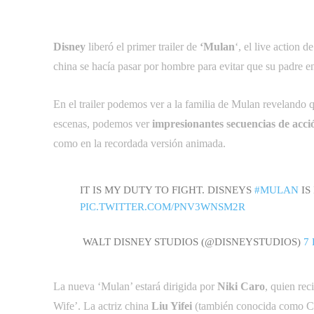
Disney
liberó el primer trailer de
‘Mulan
‘, el live action d
china se hacía pasar por hombre para evitar que su padre e
En el trailer podemos ver a la familia de Mulan revelando 
escenas, podemos ver
impresionantes secuencias de acci
como en la recordada versión animada.
IT IS MY DUTY TO FIGHT. DISNEYS
#MULAN
IS
PIC.TWITTER.COM/PNV3WNSM2R
 WALT DISNEY STUDIOS (@DISNEYSTUDIOS)
7
La nueva ‘Mulan’ estará dirigida por
Niki Caro
, quien re
Wife’. La actriz china
Liu Yifei
(también conocida como Crys