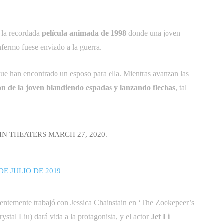
e la recordada
película animada de 1998
donde una joven
nfermo fuese enviado a la guerra.
que han encontrado un esposo para ella. Mientras avanzan las
ón de la joven blandiendo espadas y lanzando flechas
, tal
 IN THEATERS MARCH 27, 2020.
 DE JULIO DE 2019
cientemente trabajó con Jessica Chainstain en ‘The Zookepeer’s
tal Liu) dará vida a la protagonista, y el actor
Jet Li