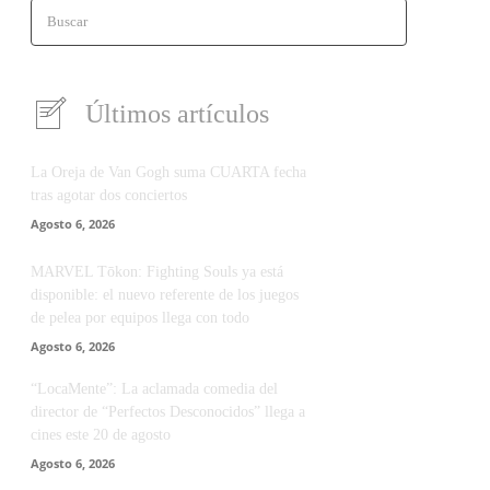
Buscar
Últimos artículos
La Oreja de Van Gogh suma CUARTA fecha
tras agotar dos conciertos
Agosto 6, 2026
MARVEL Tōkon: Fighting Souls ya está
disponible: el nuevo referente de los juegos
de pelea por equipos llega con todo
Agosto 6, 2026
“LocaMente”: La aclamada comedia del
director de “Perfectos Desconocidos” llega a
cines este 20 de agosto
Agosto 6, 2026