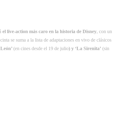
rá
el live-action más caro en la historia de Disney
, con un
 cinta se suma a la lista de adaptaciones en vivo de clásicos
y León’
(en cines desde el 19 de julio
) y ‘La Sirenita’
(sin