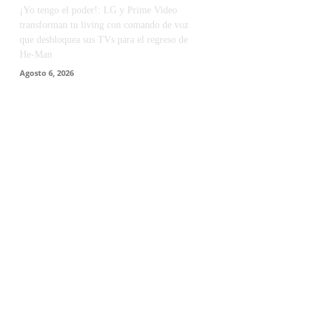
¡Yo tengo el poder!: LG y Prime Video
transforman tu living con comando de voz
que desbloquea sus TVs para el regreso de
He-Man
Agosto 6, 2026