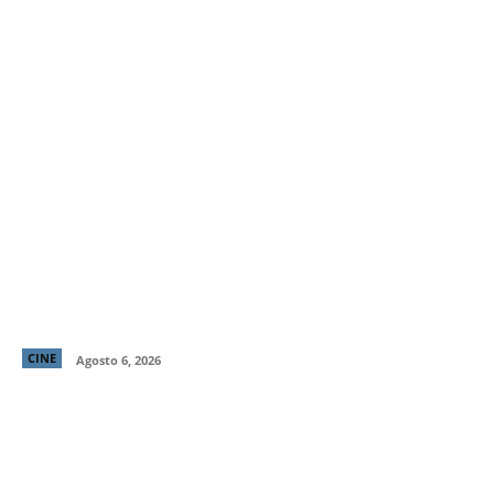
“LocaMente”: La aclamada comedia del director de
“Perfectos Desconocidos” llega a cines este 20 de
agosto
CINE
Agosto 6, 2026