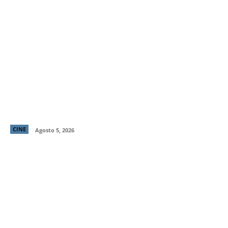
Primer tráiler y poster de ¡Behemoth! Una Vida. En
Piezas, cinta de Tony Gilroy protagonizada por
Pedro Pascal
CINE
Agosto 5, 2026