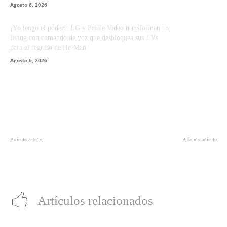
Agosto 6, 2026
¡Yo tengo el poder!: LG y Prime Video transforman tu
living con comando de voz que desbloquea sus TVs
para el regreso de He-Man
Agosto 6, 2026
Artículo anterior
Próximo artículo
Mira el anticipo de “Megalópolis”
AMD lanzó los nuevos
de Coppola: un esperado hito en
procesadores AMD Ryzen 7 8700F
Cannes
y AMD Ryzen 5 8400F
Artículos relacionados