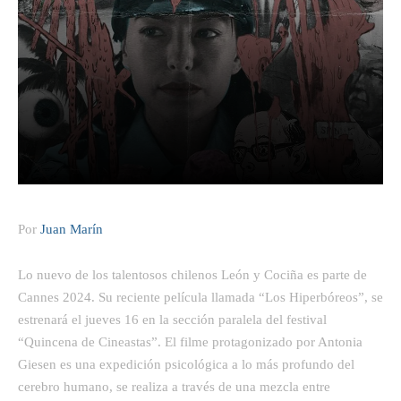
Facebook
Twitter
Pinterest
Por
Juan Marín
Lo nuevo de los talentosos chilenos León y Cociña es parte de
Cannes 2024. Su reciente película llamada “Los Hiperbóreos”, se
estrenará el jueves 16 en la sección paralela del festival
“Quincena de Cineastas”. El filme protagonizado por Antonia
Giesen es una expedición psicológica a lo más profundo del
cerebro humano, se realiza a través de una mezcla entre