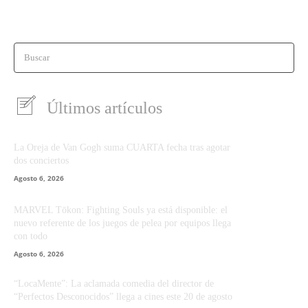
Buscar
Últimos artículos
La Oreja de Van Gogh suma CUARTA fecha tras agotar
dos conciertos
Agosto 6, 2026
MARVEL Tōkon: Fighting Souls ya está disponible: el
nuevo referente de los juegos de pelea por equipos llega
con todo
Agosto 6, 2026
“LocaMente”: La aclamada comedia del director de
“Perfectos Desconocidos” llega a cines este 20 de agosto