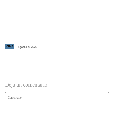
“El Deshielo”, la aclamada nueva película de
Manuela Martelli, presenta su tráiler oficial y
confirma su estreno en cines chilenos
CINE
Agosto 4, 2026
Deja un comentario