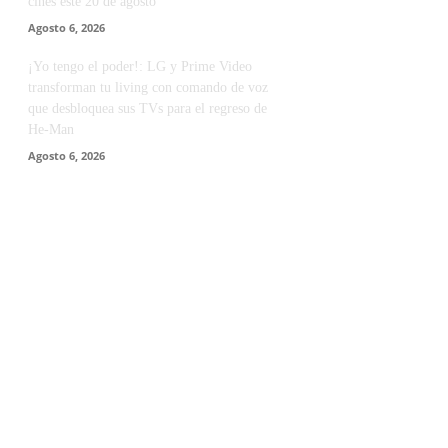
cines este 20 de agosto
Agosto 6, 2026
¡Yo tengo el poder!: LG y Prime Video
transforman tu living con comando de voz
que desbloquea sus TVs para el regreso de
He-Man
Agosto 6, 2026