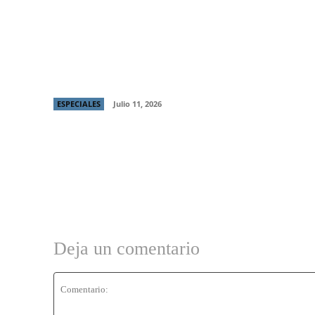
Producción chilena “Raza Brava” gana
Mejor Director y Mejor Protagónico en
Italian Global Series Festival
ESPECIALES
Julio 11, 2026
Deja un comentario