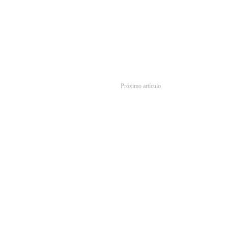
Próximo artículo
riz Sasha Calle será Supergirl en la cinta de ‘The Flash’