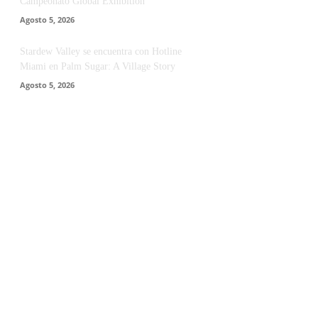
Campeonato Global Exhibition
Agosto 5, 2026
Stardew Valley se encuentra con Hotline
Miami en Palm Sugar: A Village Story
Agosto 5, 2026