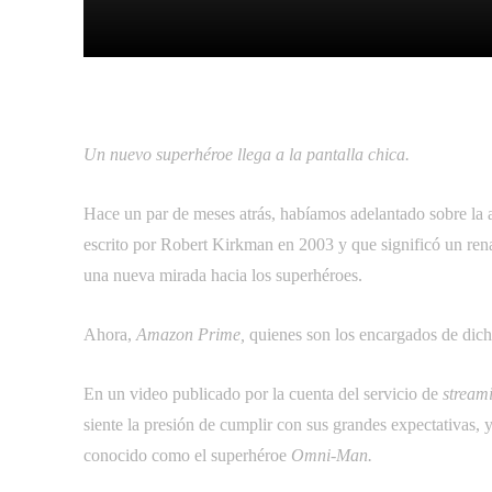
Facebook
Tw
Compartir
Un nuevo superhéroe llega a la pantalla chica.
Hace un par de meses atrás, habíamos adelantado sobre la 
escrito por Robert Kirkman en 2003 y que significó un re
una nueva mirada hacia los superhéroes.
Ahora,
Amazon Prime,
quienes son los encargados de dicha 
En un video publicado por la cuenta del servicio de
stream
siente la presión de cumplir con sus grandes expectativas,
conocido como el superhéroe
Omni-Man.