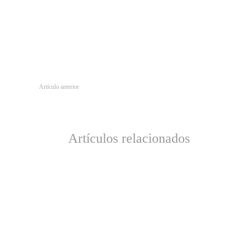
Artículo anterior
‘El show de Any Malú’ tendrá una segunda temporada
Artículos relacionados