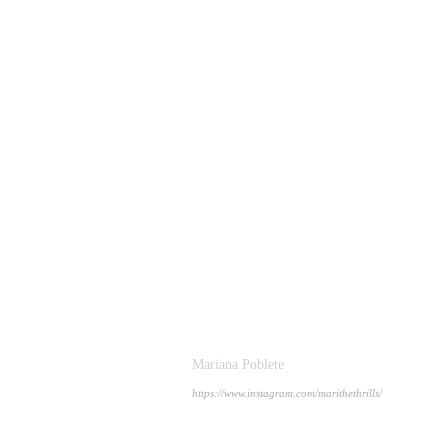
Mariana Poblete
https://www.instagram.com/marithethrills/