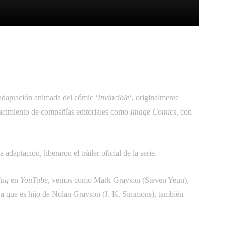
itter
Pinterest
WhatsApp
adaptación animada del cómic ‘
Invincible
‘, originalmente
nacimiento de compañías editoriales como
Image Comics,
con
adaptación, liberaron el tráiler oficial de la serie.
ing
en
YouTube
, vemos como Mark Grayson (Steven Yeun),
 ya que es hijo de Nolan Grayson (J. K. Simmons), también