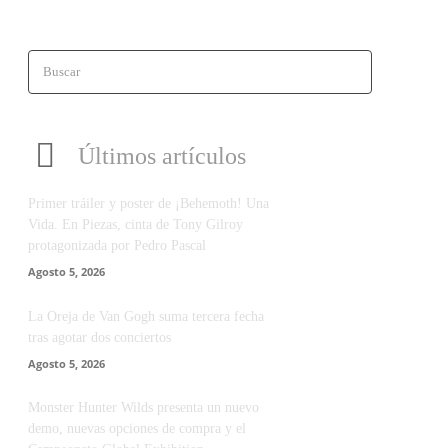
Buscar
Últimos artículos
Primer tráiler y poster de ¡Behemoth! Una
Vida. En Piezas, cinta de Tony Gilroy
protagonizada por Pedro Pascal
Agosto 5, 2026
La Oreja de Van Gogh suma tercera fecha
tras agotar dos conciertos
Agosto 5, 2026
Monster Hunter Wilds presenta un nuevo
demo, nuevas opciones de compra y el