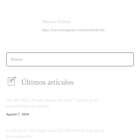
Mariana Poblete
https://www.instagram.com/marithethrills/
Buscar
Últimos artículos
Día del Niño: Prueba alguno de estos 7 juegos gratis
para disfrutar en familia
Agosto 7, 2026
La Oreja de Van Gogh suma CUARTA fecha tras agotar
dos conciertos