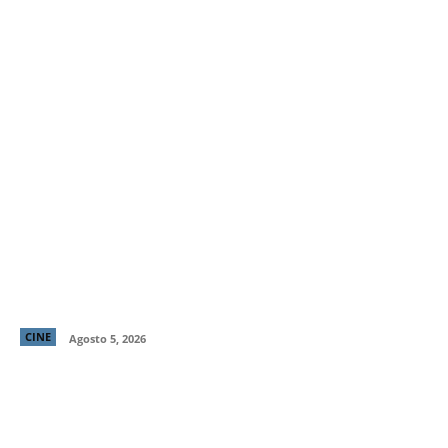
Primer tráiler y poster de ¡Behemoth! Una Vida. En
Piezas, cinta de Tony Gilroy protagonizada por
Pedro Pascal
CINE
Agosto 5, 2026