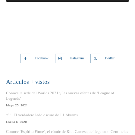
Facebook
Instagram
Twitter
Articulos + vistos
Conoce la sede del Worlds 2021 y las nuevas ofertas de ‘League of
Legends’
Mayo 25, 2021
‘S.’: El verdadero lado oscuro de J.J. Abrams
Enero 6, 2020
Conoce ‘Espíritu Firme’, el cómic de Riot Games que llega con ‘Centinelas