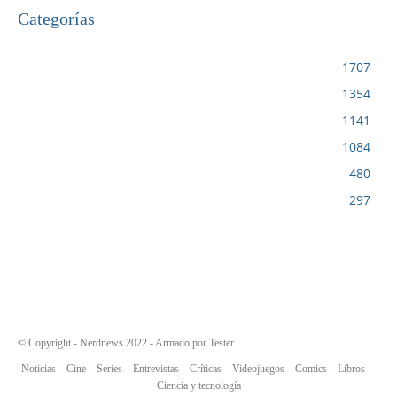
Categorías
VIDEOJUEGOS
1707
CINE
1354
NOTICIAS
1141
CIENCIA Y TECNOLOGÍA
1084
SERIES
480
RESEÑA
297
© Copyright - Nerdnews 2022 - Armado por Tester
Noticias
Cine
Series
Entrevistas
Críticas
Videojuegos
Comics
Libros
Ciencia y tecnología