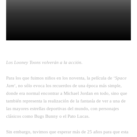
Facebook
Twitter
Pinterest
Los Looney Toons volverán a la acción.
Para los que fuimos niños en los noventa, la película de ‘
Space
Jam
‘, no sólo evoca los recuerdos de una época más simple,
donde era normal encontrar a Michael Jordan en todo, sino que
también representa la realización de la fantasía de ver a una de
las mayores estrellas deportivas del mundo, con personajes
clásicos como Bugs Bunny
o el Pato Lucas.
Sin embargo, tuvimos que esperar más de 25 años para que esta