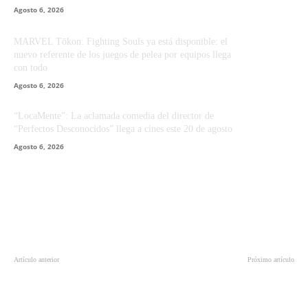
Agosto 6, 2026
MARVEL Tōkon: Fighting Souls ya está disponible: el
nuevo referente de los juegos de pelea por equipos llega
con todo
Agosto 6, 2026
“LocaMente”: La aclamada comedia del director de
“Perfectos Desconocidos” llega a cines este 20 de agosto
Agosto 6, 2026
Artículo anterior
Próximo artículo
Huawei duplicó la distribución de
PlayStation ofrece descuentos en
apps en AppGallery
variados juegos indies