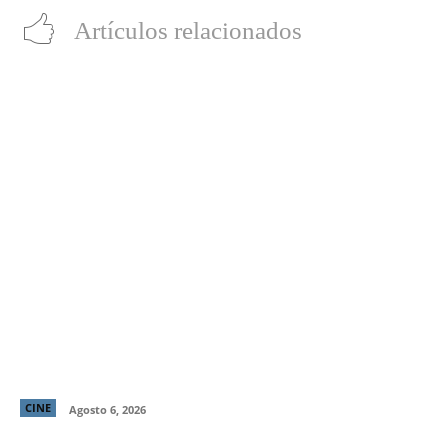
Artículos relacionados
“LocaMente”: La aclamada comedia del director de
“Perfectos Desconocidos” llega a cines este 20 de
agosto
CINE
Agosto 6, 2026