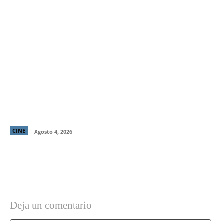
“El Deshielo”, la aclamada nueva película de
Manuela Martelli, presenta su tráiler oficial y
confirma su estreno en cines chilenos
CINE
Agosto 4, 2026
Deja un comentario