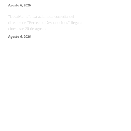
Agosto 6, 2026
“LocaMente”: La aclamada comedia del
director de “Perfectos Desconocidos” llega a
cines este 20 de agosto
Agosto 6, 2026