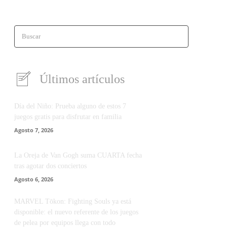
Buscar
Últimos artículos
Día del Niño: Prueba alguno de estos 7
juegos gratis para disfrutar en familia
Agosto 7, 2026
La Oreja de Van Gogh suma CUARTA fecha
tras agotar dos conciertos
Agosto 6, 2026
MARVEL Tōkon: Fighting Souls ya está
disponible: el nuevo referente de los juegos
de pelea por equipos llega con todo