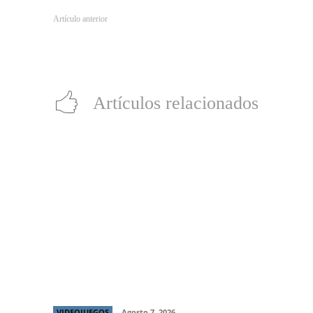
Artículo anterior
Google Cloud Summit Chile anuncia iniciativas para acelerar adop
artificial en el país
Artículos relacionados
Día del Niño: Prueba alguno de estos 7
juegos gratis para disfrutar en familia
VIDEOJUEGOS
Agosto 7, 2026