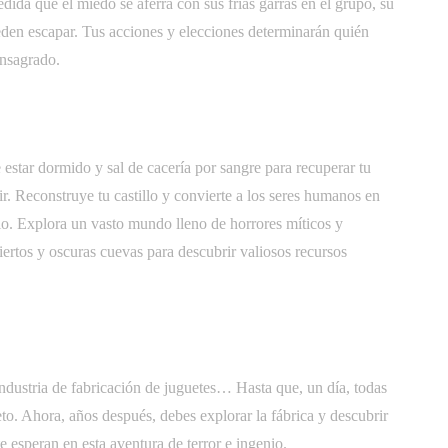
dida que el miedo se aferra con sus frías garras en el grupo, su
ueden escapar. Tus acciones y elecciones determinarán quién
onsagrado.
estar dormido y sal de cacería por sangre para recuperar tu
ir. Reconstruye tu castillo y convierte a los seres humanos en
rio. Explora un vasto mundo lleno de horrores míticos y
iertos y oscuras cuevas para descubrir valiosos recursos
industria de fabricación de juguetes… Hasta que, un día, todas
to. Ahora, años después, debes explorar la fábrica y descubrir
te esperan en esta aventura de terror e ingenio.