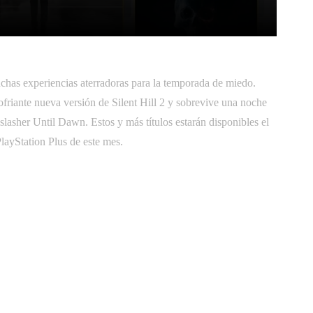
itter
Pinterest
WhatsApp
muchas experiencias aterradoras para la temporada de miedo.
lofriante nueva versión de Silent Hill 2 y sobrevive una noche
r slasher Until Dawn. Estos y más títulos estarán disponibles el
PlayStation Plus de este mes.