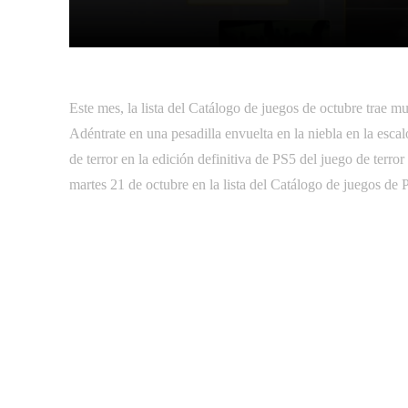
Facebook
Tw
Compartir
Este mes, la lista del Catálogo de juegos de octubre trae 
Adéntrate en una pesadilla envuelta en la niebla en la esca
de terror en la edición definitiva de PS5 del juego de terro
martes 21 de octubre en la lista del Catálogo de juegos de 