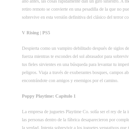
año antes, las cosas rápidamente dan un giro siniestro. A me
retiro remoto se convierte en una pesadilla de la que no p
sobrevive en esta versión definitiva del clásico del terror c
V Rising | PS5
Despierta como un vampiro debilitado después de siglos de 
fuerza mientras te escondes del sol abrasador para sobreviv
tus fieles sirvientes en una búsqueda para levantar tu impe
peligros. Viaja a través de exuberantes bosques, campos ab
encontrándote con amigos y enemigos por el camino.
Poppy Playtime: Capítulo 1
La empresa de juguetes Playtime Co. solía ser el rey de la 
las personas dentro de la fábrica desaparecieron por comple
la verdad. Intenta sobrevivir a los juguetes vengativos que 