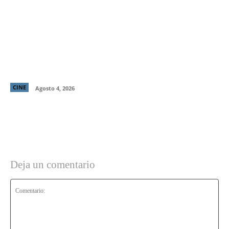
“El Deshielo”, la aclamada nueva película de
Manuela Martelli, presenta su tráiler oficial y
confirma su estreno en cines chilenos
CINE
Agosto 4, 2026
Deja un comentario