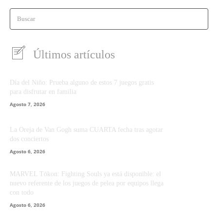
Buscar
Últimos artículos
Día del Niño: Prueba alguno de estos 7 juegos gratis
para disfrutar en familia
Agosto 7, 2026
La Oreja de Van Gogh suma CUARTA fecha tras agotar
dos conciertos
Agosto 6, 2026
MARVEL Tōkon: Fighting Souls ya está disponible: el
nuevo referente de los juegos de pelea por equipos llega
con todo
Agosto 6, 2026