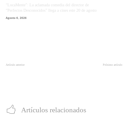
“LocaMente”: La aclamada comedia del director de
“Perfectos Desconocidos” llega a cines este 20 de agosto
Agosto 6, 2026
Artículo anterior
Próximo artículo
Con Uds. el primer tráiler de ‘The
Lionel Zajdweber, Director de
Man Who Killed Don Quixote’
GLOUD: “Con GLOUD no es
necesario adquirir una consola o
computador gamer para disfrutar de
los juegos”
Artículos relacionados