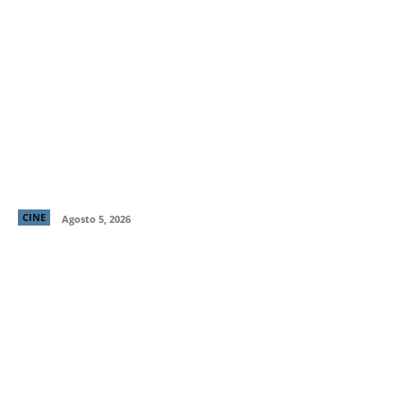
Primer tráiler y poster de ¡Behemoth! Una Vida. En
Piezas, cinta de Tony Gilroy protagonizada por
Pedro Pascal
CINE
Agosto 5, 2026