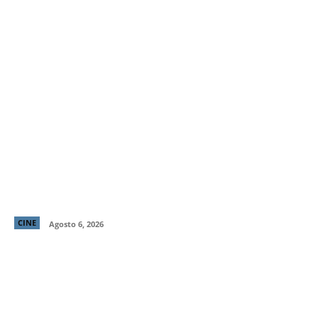
“LocaMente”: La aclamada comedia del director de
“Perfectos Desconocidos” llega a cines este 20 de
agosto
CINE
Agosto 6, 2026