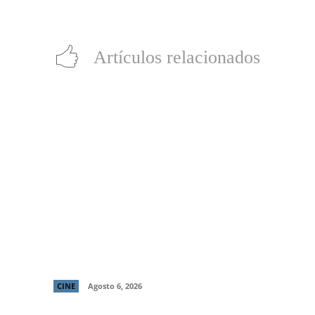
‘A Way Out’: La nueva joya de Hazelight y Electronic Arts
Artículos relacionados
“LocaMente”: La aclamada comedia del
director de “Perfectos Desconocidos” llega
a cines este 20 de agosto
CINE
Agosto 6, 2026