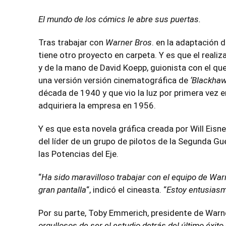
El mundo de los cómics le abre sus puertas.
Tras trabajar con
Warner Bros
. en la adaptación d
tiene otro proyecto en carpeta. Y es que el realiz
y de la mano de David Koepp, guionista con el q
una versión versión cinematográfica de
‘Blackhaw
década de 1940 y que vio la luz por primera vez e
adquiriera la empresa en 1956.
Y es que esta novela gráfica creada por Will Eisne
del líder de un grupo de pilotos de la Segunda Gu
las Potencias del Eje.
“
Ha sido maravilloso trabajar con el equipo de Warne
gran pantalla
“, indicó el cineasta. “
Estoy entusiasm
Por su parte, Toby Emmerich, presidente de Warne
orgullosos de ser el estudio detrás del último éxi