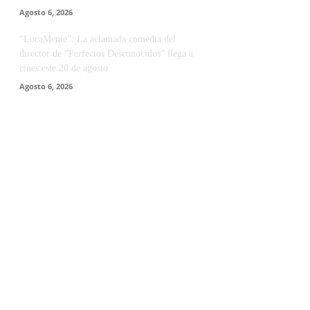
Agosto 6, 2026
“LocaMente”: La aclamada comedia del
director de “Perfectos Desconocidos” llega a
cines este 20 de agosto
Agosto 6, 2026