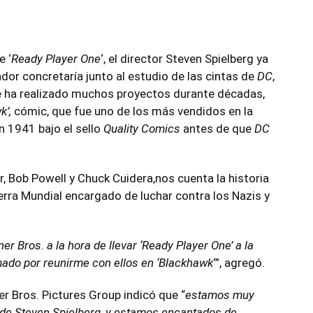
e ‘
Ready Player One
‘, el director Steven Spielberg ya
ador concretaría junto al estudio de las cintas de
DC
,
ue ha realizado muchos proyectos durante décadas,
k’,
cómic, que fue uno de los más vendidos en la
n 1941 bajo el sello
Quality Comics
antes de que
DC
r, Bob Powell y Chuck Cuidera,nos cuenta la historia
erra Mundial encargado de luchar contra los Nazis y
r Bros. a la hora de llevar ‘Ready Player One’ a la
ado por reunirme con ellos en ‘Blackhawk
‘”, agregó.
r Bros. Pictures Group indicó que “
estamos muy
to de Steven Spielberg, y estamos encantados de