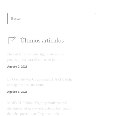
Buscar
Últimos artículos
Día del Niño: Prueba alguno de estos 7
juegos gratis para disfrutar en familia
Agosto 7, 2026
La Oreja de Van Gogh suma CUARTA fecha
tras agotar dos conciertos
Agosto 6, 2026
MARVEL Tōkon: Fighting Souls ya está
disponible: el nuevo referente de los juegos
de pelea por equipos llega con todo