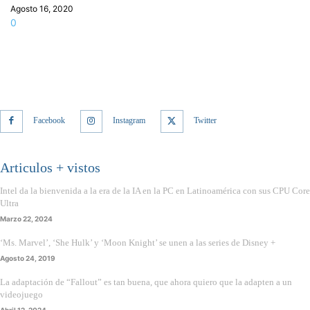
Agosto 16, 2020
0
Facebook
Instagram
Twitter
Articulos + vistos
Intel da la bienvenida a la era de la IA en la PC en Latinoamérica con sus CPU Core
Ultra
Marzo 22, 2024
‘Ms. Marvel’, ‘She Hulk’ y ‘Moon Knight’ se unen a las series de Disney +
Agosto 24, 2019
La adaptación de “Fallout” es tan buena, que ahora quiero que la adapten a un
videojuego
Abril 12, 2024