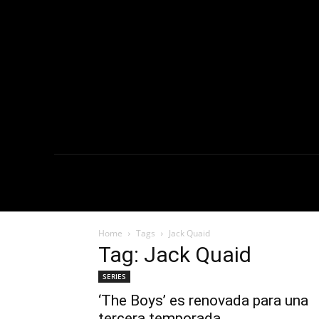
NOTICIAS
C
Home
Tags
Jack Quaid
Tag: Jack Quaid
SERIES
‘The Boys’ es renovada para una
tercera temporada