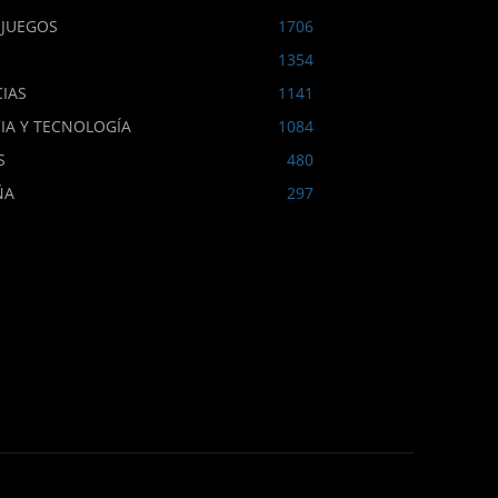
OJUEGOS
1706
1354
IAS
1141
IA Y TECNOLOGÍA
1084
S
480
ÑA
297