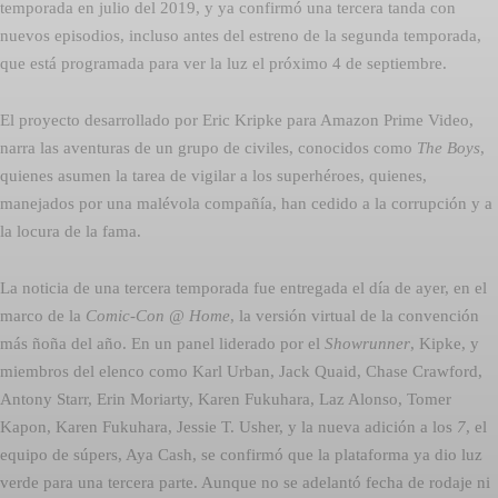
temporada en julio del 2019, y ya confirmó una tercera tanda con
nuevos episodios, incluso antes del estreno de la segunda temporada,
que está programada para ver la luz el próximo 4 de septiembre.
El proyecto desarrollado por Eric Kripke para Amazon Prime Video,
narra las aventuras de un grupo de civiles, conocidos como
The Boys
,
quienes asumen la tarea de vigilar a los superhéroes, quienes,
manejados por una malévola compañía, han cedido a la corrupción y a
la locura de la fama.
La noticia de una tercera temporada fue entregada el día de ayer, en el
marco de la
Comic-Con @ Home
, la versión virtual de la convención
más ñoña del año. En un panel liderado por el
Showrunner
, Kipke, y
miembros del elenco como Karl Urban, Jack Quaid, Chase Crawford,
Antony Starr, Erin Moriarty, Karen Fukuhara, Laz Alonso, Tomer
Kapon, Karen Fukuhara, Jessie T. Usher, y la nueva adición a los
7
, el
equipo de súpers, Aya Cash, se confirmó que la plataforma ya dio luz
verde para una tercera parte. Aunque no se adelantó fecha de rodaje ni