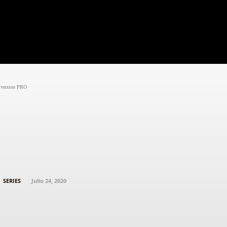
Black
Noticias
Cine
Series
Entrevistas
Críti
version PRO
‘The Boys’ es renovada para una tercera
temporada
SERIES
Julio 24, 2020