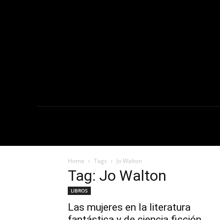
NOTICIAS
C
Home
Tags
Jo Walton
Tag: Jo Walton
LIBROS
Las mujeres en la literatura
fantástica y de ciencia ficción