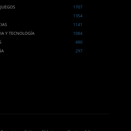
OJUEGOS
1707
1354
IAS
1141
IA Y TECNOLOGÍA
1084
S
480
ÑA
297