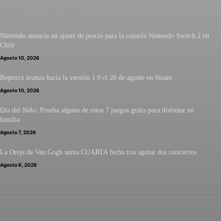
Últimos artículos
Nintendo anuncia un ajuste de precio para la consola Nintendo Switch 2 en
Chile
Agosto 10, 2026
Repterra avanza hacia la versión 1.0 el 20 de agosto en Steam
Agosto 10, 2026
Día del Niño: Prueba alguno de estos 7 juegos gratis para disfrutar en
familia
Agosto 7, 2026
La Oreja de Van Gogh suma CUARTA fecha tras agotar dos conciertos
Agosto 6, 2026