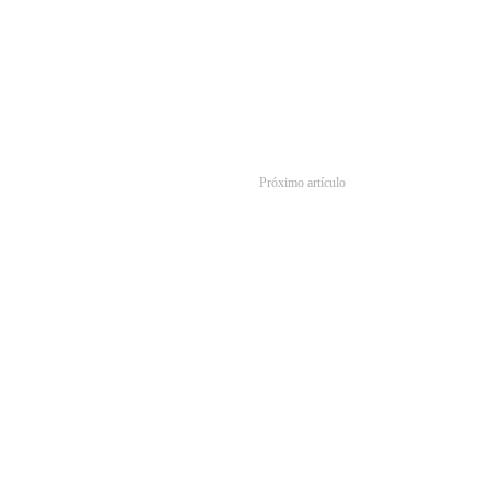
Próximo artículo
senta ‘A Plague Tale: Innocence’ con un poco de poesía