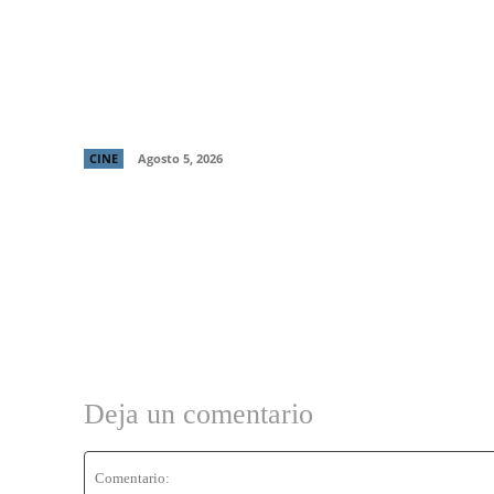
Primer tráiler y poster de ¡Behemoth! Una
Vida. En Piezas, cinta de Tony Gilroy
protagonizada por Pedro Pascal
CINE
Agosto 5, 2026
Deja un comentario