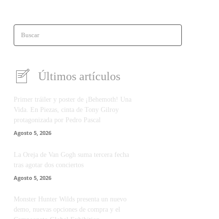
Buscar
Últimos artículos
Primer tráiler y poster de ¡Behemoth! Una
Vida. En Piezas, cinta de Tony Gilroy
protagonizada por Pedro Pascal
Agosto 5, 2026
La Oreja de Van Gogh suma tercera fecha
tras agotar dos conciertos
Agosto 5, 2026
Monster Hunter Wilds presenta un nuevo
demo, nuevas opciones de compra y el