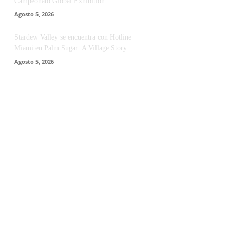
Campeonato Global Exhibition
Agosto 5, 2026
Stardew Valley se encuentra con Hotline
Miami en Palm Sugar: A Village Story
Agosto 5, 2026