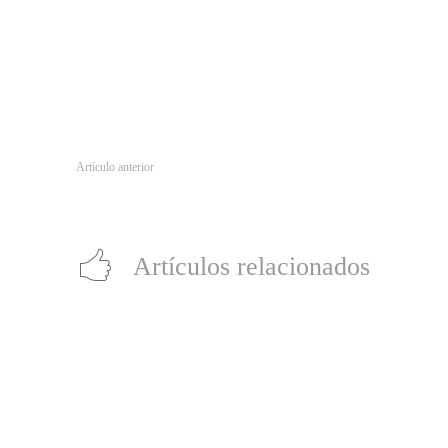
Artículo anterior
‘John Wick 3’: Si quieres paz, prepárate para la guerra
Artículos relacionados