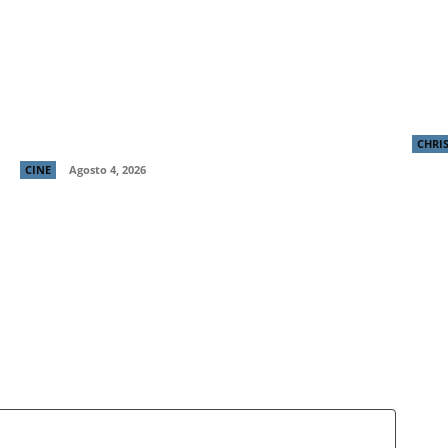
“El Deshielo”, la aclamada nueva película
Chri
de Manuela Martelli, presenta su tráiler
narr
oficial y confirma su estreno en cines
La 
chilenos
CHRI
CINE
Agosto 4, 2026