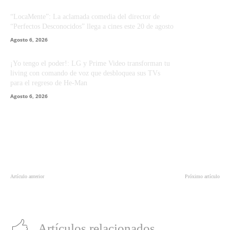
“LocaMente”: La aclamada comedia del director de
“Perfectos Desconocidos” llega a cines este 20 de agosto
Agosto 6, 2026
¡Yo tengo el poder!: LG y Prime Video transforman tu
living con comando de voz que desbloquea sus TVs
para el regreso de He-Man
Agosto 6, 2026
Artículo anterior
Próximo artículo
Jamie Foxx protagonizará la nueva
La cinta de ‘Aquaman’ se toma las
película de Spawn
portadas de la revista EW
Artículos relacionados