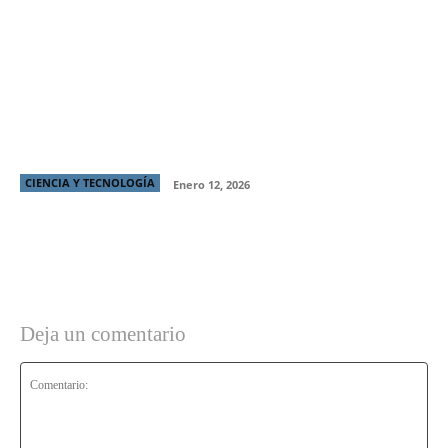
Samsung y Netflix ofrecen un tema exclusivo de
“Stranger Things” para Galaxy
CIENCIA Y TECNOLOGÍA
Enero 12, 2026
Deja un comentario