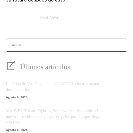
Nerd News
Buscar
Últimos artículos
La Oreja de Van Gogh suma CUARTA fecha tras agotar
dos conciertos
Agosto 6, 2026
MARVEL Tōkon: Fighting Souls ya está disponible: el
nuevo referente de los juegos de pelea por equipos llega
con todo
Agosto 6, 2026