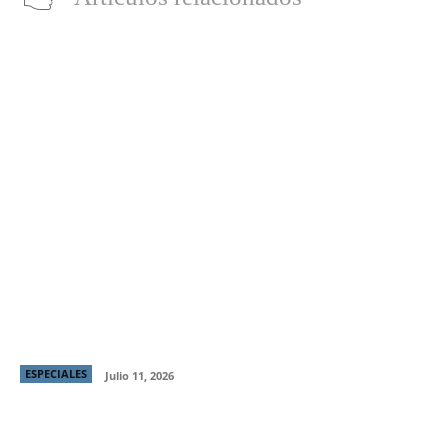
Producción chilena “Raza Brava” gana Mejor
Director y Mejor Protagónico en Italian Global Series
Festival
ESPECIALES
Julio 11, 2026