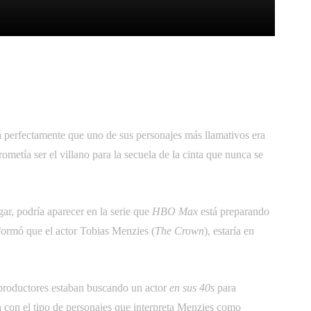
itter
Pinterest
WhatsApp
á perfectamente que uno de sus personajes más llamativos era
ometía ser el villano para la secuela de la cinta que nunca se
ar, podría aparecer en la serie que
HBO Max
está preparando
formó que el actor Tobias Menzies (
The Crown
), estaría en
productores estaban buscando un actor 
en sus 40s
 para
ía con el tipo de personajes que interpreta Menzies como