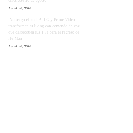
cines este 20 de agosto
Agosto 6, 2026
¡Yo tengo el poder!: LG y Prime Video
transforman tu living con comando de voz
que desbloquea sus TVs para el regreso de
He-Man
Agosto 6, 2026