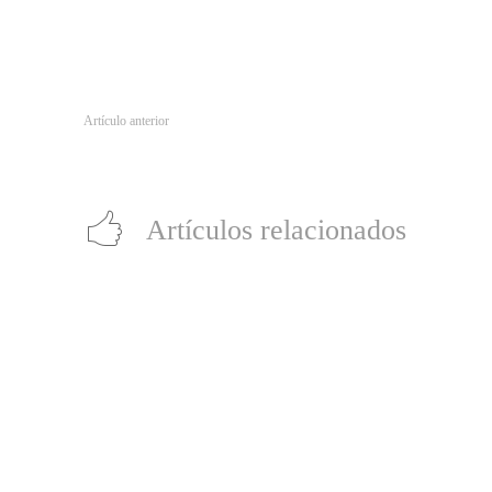
Artículo anterior
Conoce los juegos y drops de Amazon Prime Gaming de julio
Artículos relacionados
Producción chilena “Raza Brava” gana