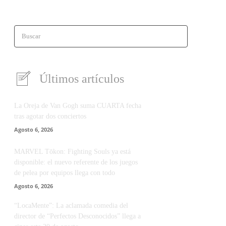
Buscar
Últimos artículos
La Oreja de Van Gogh suma CUARTA fecha
tras agotar dos conciertos
Agosto 6, 2026
MARVEL Tōkon: Fighting Souls ya está
disponible: el nuevo referente de los juegos
de pelea por equipos llega con todo
Agosto 6, 2026
“LocaMente”: La aclamada comedia del
director de “Perfectos Desconocidos” llega a