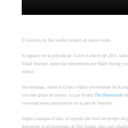
Facebook
Tw
Compartir
El némesis de Hal Jordan tendrá un nuevo rostro.
Si alguien vio la película de
‘Green Lantern’
de 2011, sabr
Thaal Sinestro, quien fue interpretado por Mark Strong y pr
realizó.
Sin embargo, ahora el icónico villano proveniente de Korug
con este grupo de héroes, ya que el sitio
The Illuminerdi
in
conversaciones para ponerse en la piel de Sinestro.
Según consigna el sitio, se reportó que hace un tiempo los 
interpretar al archienemigo de Hal Jordan, algo que calzar