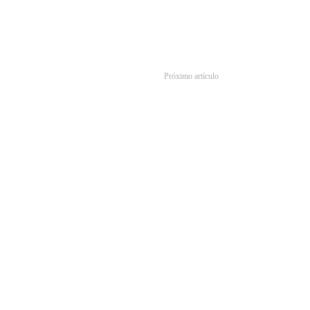
Próximo artículo
gan en julio a HBO, TNT, TNT Series y Warner Channel
ung y Netflix ofrecen un tema