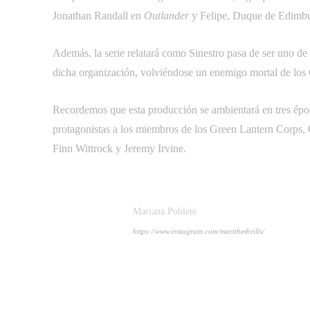
Jonathan Randall en 
Outlander
 y Felipe, Duque de Edimbu
Además, la serie relatará como Sinestro pasa de ser uno de
dicha organización, volviéndose un enemigo mortal de los
Recordemos que esta producción se ambientará en tres épocas
protagonistas a los miembros de los Green Lantern Corps, 
Finn Wittrock y Jeremy Irvine.
Mariana Poblete
https://www.instagram.com/marithethrills/