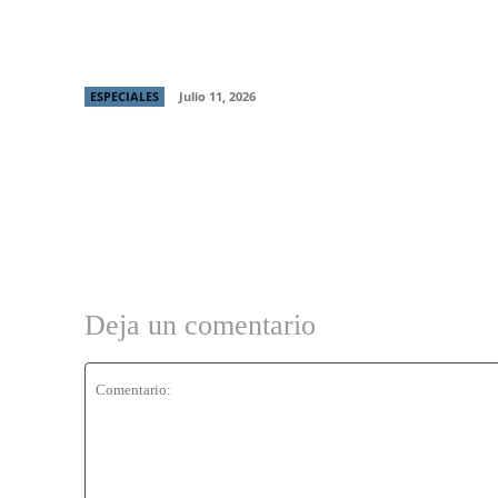
Mejor Director y Mejor Protagónico en
Italian Global Series Festival
ESPECIALES
Julio 11, 2026
Deja un comentario