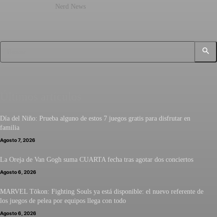
Nerd News
Buscar
Últimos artículos
Día del Niño: Prueba alguno de estos 7 juegos gratis para disfrutar en
familia
Agosto 7, 2026
La Oreja de Van Gogh suma CUARTA fecha tras agotar dos conciertos
Agosto 6, 2026
MARVEL Tōkon: Fighting Souls ya está disponible: el nuevo referente de
los juegos de pelea por equipos llega con todo
Agosto 6, 2026