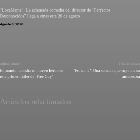
“LocaMente”: La aclamada comedia del director de “Perfectos
Desconocidos” llega a cines este 20 de agosto
Agosto 6, 2026
Artículo anterior
Próximo artículo
El mundo necesita un nuevo héroe en
‘Frozen 2’: Una secuela que supera a su
este primer tráiler de ‘Free Guy’
antecesora
Artículos relacionados