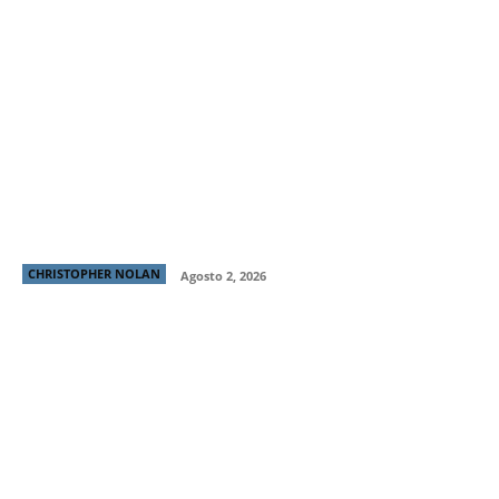
Christopher Nolan habla sobre decisiones narrativas,
la crítica de cine y si cristianizó La Odisea
CHRISTOPHER NOLAN
Agosto 2, 2026