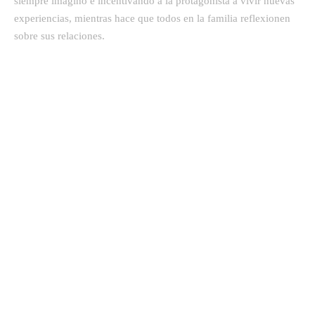
siempre imaginó e incentivando a la protagonista a vivir nuevas
experiencias, mientras hace que todos en la familia reflexionen
sobre sus relaciones.