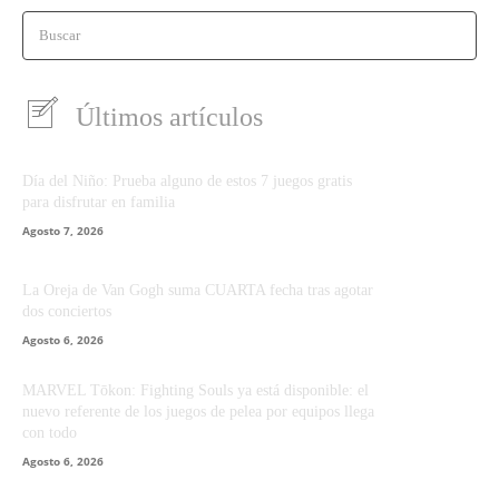
Buscar
Últimos artículos
Día del Niño: Prueba alguno de estos 7 juegos gratis
para disfrutar en familia
Agosto 7, 2026
La Oreja de Van Gogh suma CUARTA fecha tras agotar
dos conciertos
Agosto 6, 2026
MARVEL Tōkon: Fighting Souls ya está disponible: el
nuevo referente de los juegos de pelea por equipos llega
con todo
Agosto 6, 2026