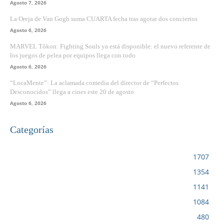
Agosto 7, 2026
La Oreja de Van Gogh suma CUARTA fecha tras agotar dos conciertos
Agosto 6, 2026
MARVEL Tōkon: Fighting Souls ya está disponible: el nuevo referente de
los juegos de pelea por equipos llega con todo
Agosto 6, 2026
“LocaMente”: La aclamada comedia del director de “Perfectos
Desconocidos” llega a cines este 20 de agosto
Agosto 6, 2026
Categorías
VIDEOJUEGOS
1707
CINE
1354
NOTICIAS
1141
CIENCIA Y TECNOLOGÍA
1084
SERIES
480