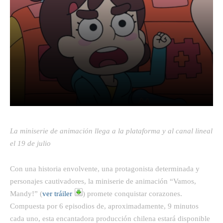
Facebook
Twitter
Pinterest
La miniserie de animación llega a la plataforma y al canal lineal
el 19 de julio
Con una historia envolvente, una protagonista determinada y
personajes cautivadores, la miniserie de animación “Vamos,
Mandy!” (
ver tráiler
) promete conquistar corazones.
Compuesta por 6 episodios de, aproximadamente, 9 minutos
cada uno, esta encantadora producción chilena estará disponible