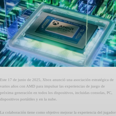
Facebook
Twitter
Pinterest
Este 17 de junio de 2025, Xbox anunció una asociación estratégica de
varios años con AMD para impulsar las experiencias de juego de
próxima generación en todos los dispositivos, incluidas consolas, PC,
dispositivos portátiles y en la nube.
La colaboración tiene como objetivo mejorar la experiencia del jugador