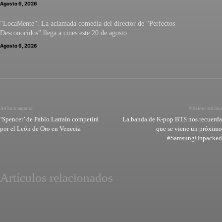
Agosto 6, 2026
“LocaMente”: La aclamada comedia del director de “Perfectos
Desconocidos” llega a cines este 20 de agosto
Agosto 6, 2026
Artículo anterior
Próximo artículo
‘Spencer’ de Pablo Larraín competirá
La banda de K-pop BTS nos recuerda
por el León de Oro en Venecia
que se viene un próximo
#SamsungUnpacked
Artículos relacionados