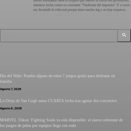
medio intentando darle el respeto que merece el oficio del periodismo,
mientras lucha contra su constante "Síndrome del impostor".Y a veces
me da miedo la vida real porque tiene mucho lag y no hay respawn.
Buscar
Últimos artículos
Día del Niño: Prueba alguno de estos 7 juegos gratis para disfrutar en
familia
Agosto 7, 2026
La Oreja de Van Gogh suma CUARTA fecha tras agotar dos conciertos
Agosto 6, 2026
MARVEL Tōkon: Fighting Souls ya está disponible: el nuevo referente de
los juegos de pelea por equipos llega con todo