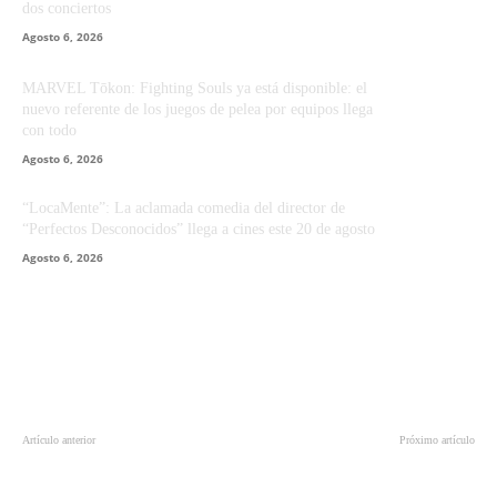
dos conciertos
Agosto 6, 2026
MARVEL Tōkon: Fighting Souls ya está disponible: el
nuevo referente de los juegos de pelea por equipos llega
con todo
Agosto 6, 2026
“LocaMente”: La aclamada comedia del director de
“Perfectos Desconocidos” llega a cines este 20 de agosto
Agosto 6, 2026
Artículo anterior
Próximo artículo
Intel y BCG anuncian colaboración
ASUS Republic of Gamers revela
para ofrecer IA generativa segura de
todos los detalles de la nueva ROG