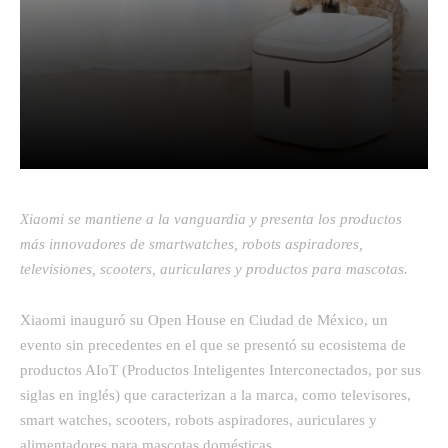
Facebook
Twitter
Pinterest
Xiaomi se mantiene a la vanguardia y presenta los productos
más innovadores de smartwatches, robots aspiradores,
televisiones, scooters, auriculares y productos para mascotas.
Xiaomi inauguró su Open House en Ciudad de México, un
evento sin precedentes en el que se presentó su ecosistema de
productos AIoT (Productos Inteligentes Interconectados, por sus
siglas en inglés) que caracterizan a la marca, como televisores,
smart watches, scooters, robots aspiradores, auriculares y
alimentadores para mascotas domésticas.