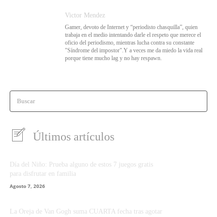
Victor Mendez
Gamer, devoto de Internet y “periodisto chasquilla”, quien
trabaja en el medio intentando darle el respeto que merece el
oficio del periodismo, mientras lucha contra su constante
"Síndrome del impostor".Y a veces me da miedo la vida real
porque tiene mucho lag y no hay respawn.
Buscar
Últimos artículos
Día del Niño: Prueba alguno de estos 7 juegos gratis
para disfrutar en familia
Agosto 7, 2026
La Oreja de Van Gogh suma CUARTA fecha tras agotar