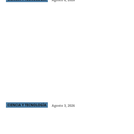
Doomscrolling: el hábito que roba horas al día y
cómo combatirlo
CIENCIA Y TECNOLOGÍA
Agosto 3, 2026