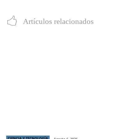
nivel empresarial
Ally
Artículos relacionados
¡Yo tengo el poder!: LG y Prime Video transforman
tu living con comando de voz que desbloquea sus
TVs para el regreso de He-Man
CIENCIA Y TECNOLOGÍA
Agosto 6, 2026