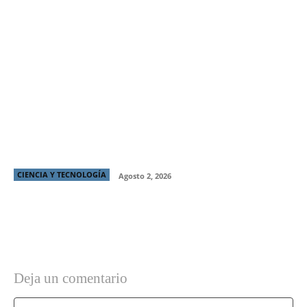
Chilenos triplican transacciones internacionales en
vacaciones de invierno
CIENCIA Y TECNOLOGÍA
Agosto 2, 2026
Deja un comentario