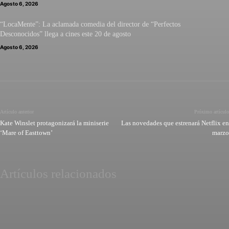
Agosto 6, 2026
“LocaMente”: La aclamada comedia del director de “Perfectos
Desconocidos” llega a cines este 20 de agosto
Agosto 6, 2026
Artículo anterior
Próximo artículo
Kate Winslet protagonizará la miniserie
Las novedades que estrenará Netflix en
‘Mare of Easttown’
marzo
Artículos relacionados