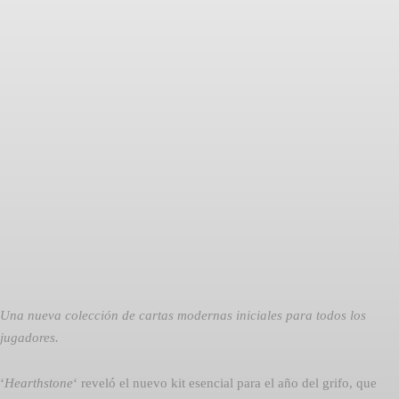
Facebook
Twitter
Pinterest
Una nueva colección de cartas modernas iniciales para todos los
jugadores.
‘
Hearthstone
‘ reveló el nuevo kit esencial para el año del grifo, que