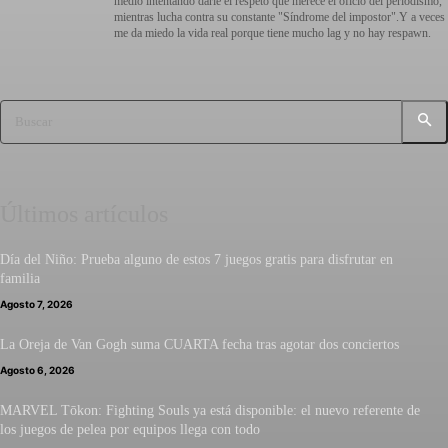
medio intentando darle el respeto que merece el oficio del periodismo,
mientras lucha contra su constante "Síndrome del impostor".Y a veces
me da miedo la vida real porque tiene mucho lag y no hay respawn.
Buscar
Últimos artículos
Día del Niño: Prueba alguno de estos 7 juegos gratis para disfrutar en
familia
Agosto 7, 2026
La Oreja de Van Gogh suma CUARTA fecha tras agotar dos conciertos
Agosto 6, 2026
MARVEL Tōkon: Fighting Souls ya está disponible: el nuevo referente de
los juegos de pelea por equipos llega con todo