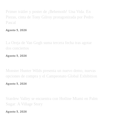
Primer tráiler y poster de ¡Behemoth! Una Vida. En
Piezas, cinta de Tony Gilroy protagonizada por Pedro
Pascal
Agosto 5, 2026
La Oreja de Van Gogh suma tercera fecha tras agotar
dos conciertos
Agosto 5, 2026
Monster Hunter Wilds presenta un nuevo demo, nuevas
opciones de compra y el Campeonato Global Exhibition
Agosto 5, 2026
Stardew Valley se encuentra con Hotline Miami en Palm
Sugar: A Village Story
Agosto 5, 2026