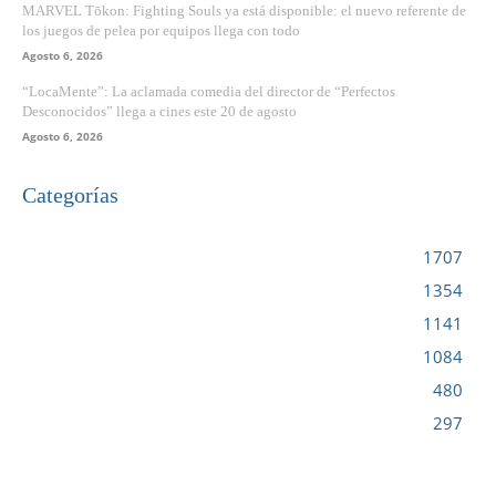
MARVEL Tōkon: Fighting Souls ya está disponible: el nuevo referente de
los juegos de pelea por equipos llega con todo
Agosto 6, 2026
“LocaMente”: La aclamada comedia del director de “Perfectos
Desconocidos” llega a cines este 20 de agosto
Agosto 6, 2026
Categorías
VIDEOJUEGOS
1707
CINE
1354
NOTICIAS
1141
CIENCIA Y TECNOLOGÍA
1084
SERIES
480
RESEÑA
297