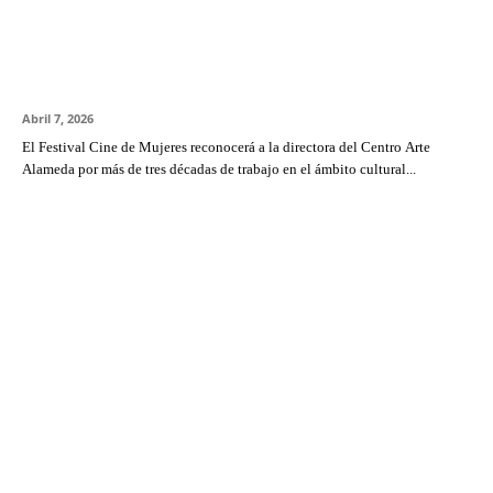
FEMCINE 16 distingue a Roser Fort como
Mujer Destacada 2026 por su trayectoria en la
difusión del cine independiente
Abril 7, 2026
El Festival Cine de Mujeres reconocerá a la directora del Centro Arte
Alameda por más de tres décadas de trabajo en el ámbito cultural...
FEMCINE parte con películas de 22 países