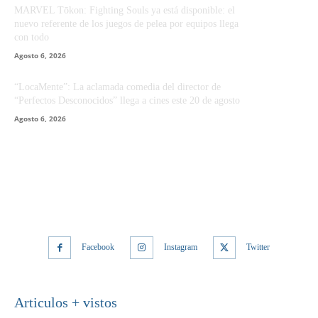
MARVEL Tōkon: Fighting Souls ya está disponible: el
nuevo referente de los juegos de pelea por equipos llega
con todo
Agosto 6, 2026
“LocaMente”: La aclamada comedia del director de
“Perfectos Desconocidos” llega a cines este 20 de agosto
Agosto 6, 2026
Facebook
Instagram
Twitter
Articulos + vistos