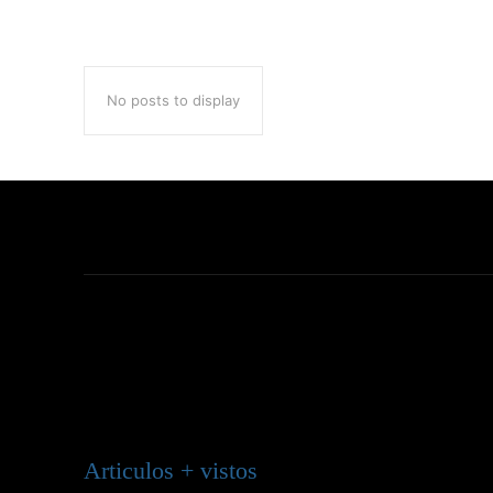
No posts to display
Articulos + vistos