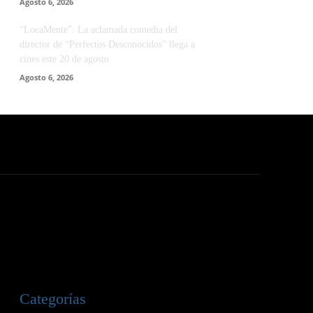
Agosto 6, 2026
“LocaMente”: La aclamada comedia del
director de “Perfectos Desconocidos” llega a
cines este 20 de agosto
Agosto 6, 2026
Categorías