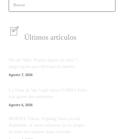
Buscar
Últimos artículos
Día del Niño: Prueba alguno de estos 7
juegos gratis para disfrutar en familia
Agosto 7, 2026
La Oreja de Van Gogh suma CUARTA fecha
tras agotar dos conciertos
Agosto 6, 2026
MARVEL Tōkon: Fighting Souls ya está
disponible: el nuevo referente de los juegos
de pelea por equipos llega con todo