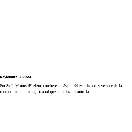
Musical de vecinos de Lo Barnechea busca cautivar
al público con estreno de obra “Footloose”
Noviembre 8, 2023
Por Sofía MonrealEl elenco incluye a más de 100 estudiantes y vecinos de la
comuna con un montaje teatral que combina el canto, la...