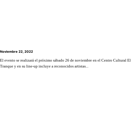
Corporación Cultural de Lo Barnechea realiza
evento musical Primavera Suena: Bandas en tu
Barrio
Noviembre 22, 2022
El evento se realizará el próximo sábado 26 de noviembre en el Centro Cultural El
Tranque y en su line-up incluye a reconocidos artistas...