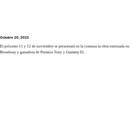
Los musicales regresan en grande a Lo Barnechea
con estreno de “In the heights” de Lin-Manuel
Miranda
Octubre 20, 2022
El próximo 11 y 12 de noviembre se presentará en la comuna la obra estrenada en
Broadway y ganadora de Premios Tony y Grammy.El...