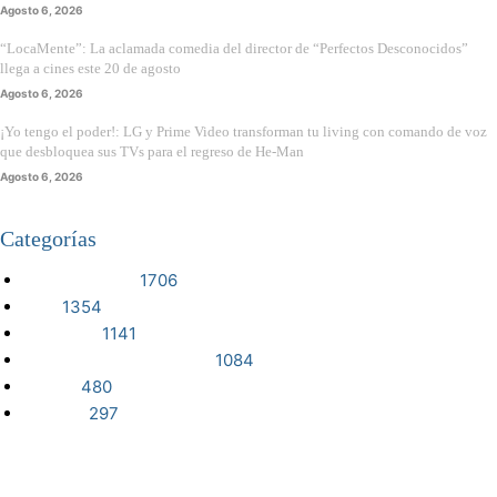
Agosto 6, 2026
“LocaMente”: La aclamada comedia del director de “Perfectos Desconocidos”
llega a cines este 20 de agosto
Agosto 6, 2026
¡Yo tengo el poder!: LG y Prime Video transforman tu living con comando de voz
que desbloquea sus TVs para el regreso de He-Man
Agosto 6, 2026
Categorías
VIDEOJUEGOS
1706
CINE
1354
NOTICIAS
1141
CIENCIA Y TECNOLOGÍA
1084
SERIES
480
RESEÑA
297