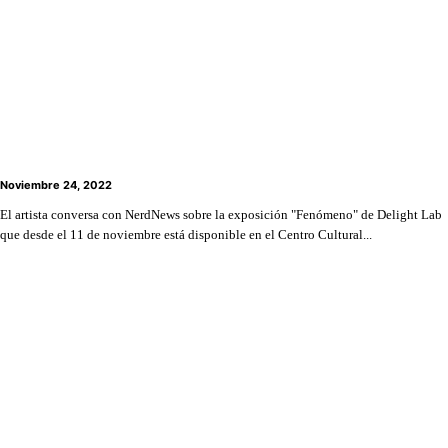
Octavio Gana, co fundador de Delight Lab, habla
sobre la exposición “Fenómeno” en Lo Barnechea
Noviembre 24, 2022
El artista conversa con NerdNews sobre la exposición "Fenómeno" de Delight Lab
que desde el 11 de noviembre está disponible en el Centro Cultural...