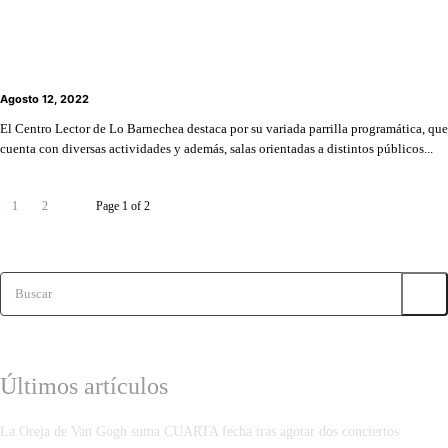
lectura y juegos de mesa son parte de la oferta
cultural de Lo Barnechea
Agosto 12, 2022
El Centro Lector de Lo Barnechea destaca por su variada parrilla programática, que
cuenta con diversas actividades y además, salas orientadas a distintos públicos...
1
2
Page 1 of 2
Buscar
Últimos artículos
La Oreja de Van Gogh suma CUARTA fecha tras agotar dos conciertos