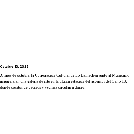
Galería 18: Un nuevo espacio para el arte y el
encuentro en Lo Barnechea
Octubre 13, 2023
A fines de octubre, la Corporación Cultural de Lo Barnechea junto al Municipio,
inaugurarán una galería de arte en la última estación del ascensor del Cerro 18,
donde cientos de vecinos y vecinas circulan a diario.