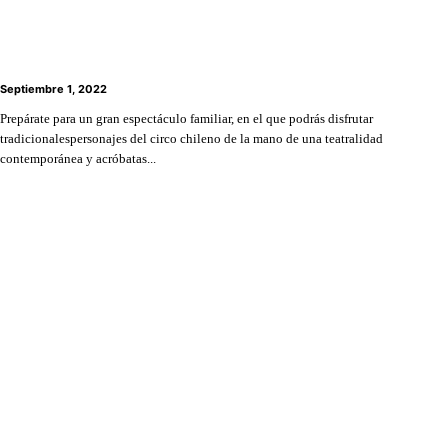
¡Llega el Extraordinario Circo de Primavera 2022 a
Lo Barnechea!
Septiembre 1, 2022
Prepárate para un gran espectáculo familiar, en el que podrás disfrutar
tradicionalespersonajes del circo chileno de la mano de una teatralidad
contemporánea y acróbatas...
Talleres de cuentacuentos, guaguateca, clubes de