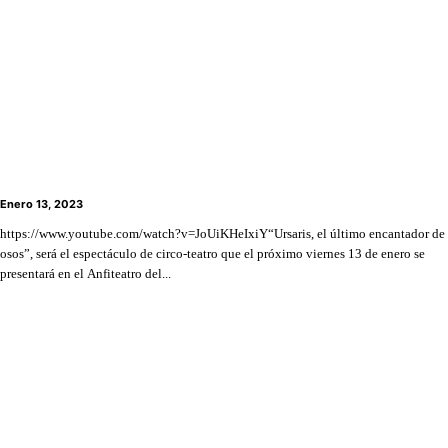
Espectáculo de circo-teatro “Ursaris, el último
encantador de osos” llega a Lo Barnechea
Enero 13, 2023
https://www.youtube.com/watch?v=JoUiKHeIxiY“Ursaris, el último encantador de
osos”, será el espectáculo de circo-teatro que el próximo viernes 13 de enero se
presentará en el Anfiteatro del...