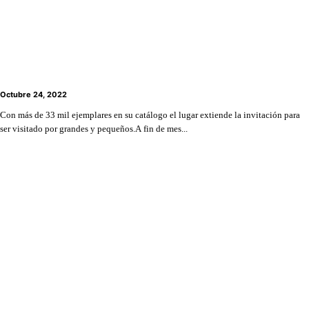
Centro Lector de Lo Barnechea se viste de gala para
el día internacional de las bibliotecas
Octubre 24, 2022
Con más de 33 mil ejemplares en su catálogo el lugar extiende la invitación para
ser visitado por grandes y pequeños.A fin de mes...