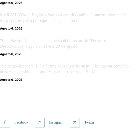
Agosto 6, 2026
MARVEL Tōkon: Fighting Souls ya está disponible: el nuevo referente de
los juegos de pelea por equipos llega con todo
Agosto 6, 2026
“LocaMente”: La aclamada comedia del director de “Perfectos
Desconocidos” llega a cines este 20 de agosto
Agosto 6, 2026
¡Yo tengo el poder!: LG y Prime Video transforman tu living con comando
de voz que desbloquea sus TVs para el regreso de He-Man
Agosto 6, 2026
Facebook
Instagram
Twitter