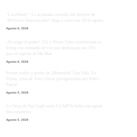
“LocaMente”: La aclamada comedia del director de
“Perfectos Desconocidos” llega a cines este 20 de agosto
Agosto 6, 2026
¡Yo tengo el poder!: LG y Prime Video transforman tu
living con comando de voz que desbloquea sus TVs
para el regreso de He-Man
Agosto 6, 2026
Primer tráiler y poster de ¡Behemoth! Una Vida. En
Piezas, cinta de Tony Gilroy protagonizada por Pedro
Pascal
Agosto 5, 2026
La Oreja de Van Gogh suma CUARTA fecha tras agotar
dos conciertos
Agosto 5, 2026