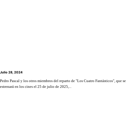
Pedro Pascal sobre “Los 4 Fantásticos”: “Estamos en
el proceso de novatos”
Julio 28, 2024
Pedro Pascal y los otros miembros del reparto de "Los Cuatro Fantásticos", que se
estrenará en los cines el 25 de julio de 2025,...