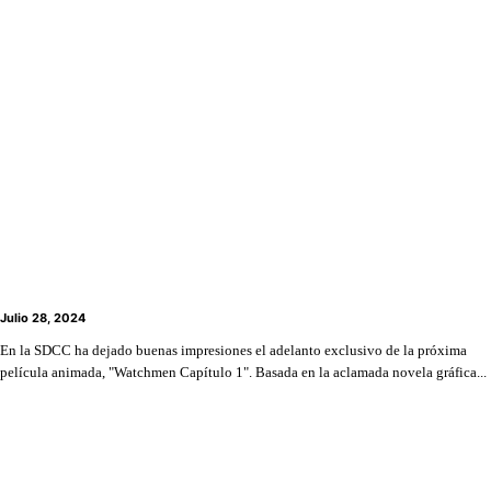
“¡Déjenme solo!”: El Doctor Manhattan pierde el
control en este clip de la nueva película de
“Watchmen”
Julio 28, 2024
En la SDCC ha dejado buenas impresiones el adelanto exclusivo de la próxima
película animada, "Watchmen Capítulo 1". Basada en la aclamada novela gráfica...