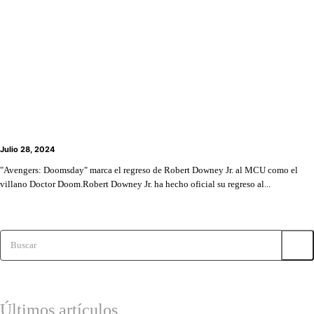
SDCC 2024: “Avengers: Doomsday” confirma a
Robert Downey Jr. como Doctor Doom
Julio 28, 2024
"Avengers: Doomsday" marca el regreso de Robert Downey Jr. al MCU como el
villano Doctor Doom.Robert Downey Jr. ha hecho oficial su regreso al...
Buscar
Últimos artículos