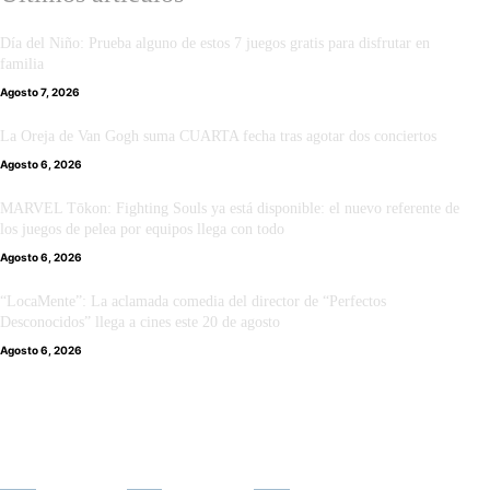
Día del Niño: Prueba alguno de estos 7 juegos gratis para disfrutar en
familia
Agosto 7, 2026
La Oreja de Van Gogh suma CUARTA fecha tras agotar dos conciertos
Agosto 6, 2026
MARVEL Tōkon: Fighting Souls ya está disponible: el nuevo referente de
los juegos de pelea por equipos llega con todo
Agosto 6, 2026
“LocaMente”: La aclamada comedia del director de “Perfectos
Desconocidos” llega a cines este 20 de agosto
Agosto 6, 2026