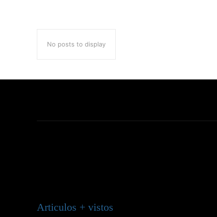
No posts to display
Articulos + vistos