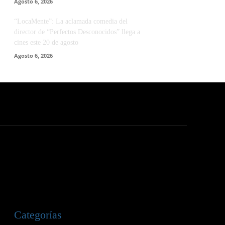
Agosto 6, 2026
“LocaMente”: La aclamada comedia del
director de “Perfectos Desconocidos” llega a
cines este 20 de agosto
Agosto 6, 2026
Categorías