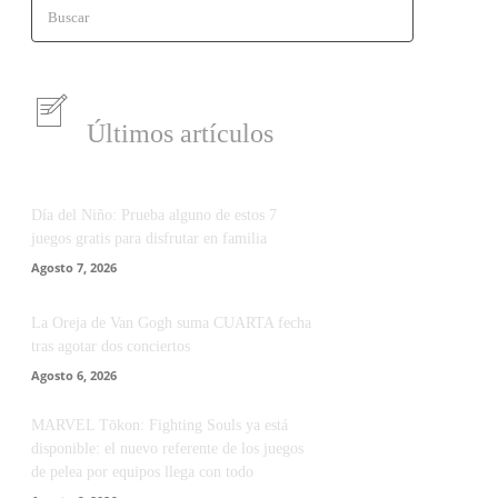
Buscar
Últimos artículos
Día del Niño: Prueba alguno de estos 7
juegos gratis para disfrutar en familia
Agosto 7, 2026
La Oreja de Van Gogh suma CUARTA fecha
tras agotar dos conciertos
Agosto 6, 2026
MARVEL Tōkon: Fighting Souls ya está
disponible: el nuevo referente de los juegos
de pelea por equipos llega con todo