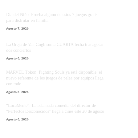
Día del Niño: Prueba alguno de estos 7 juegos gratis
para disfrutar en familia
Agosto 7, 2026
La Oreja de Van Gogh suma CUARTA fecha tras agotar
dos conciertos
Agosto 6, 2026
MARVEL Tōkon: Fighting Souls ya está disponible: el
nuevo referente de los juegos de pelea por equipos llega
con todo
Agosto 6, 2026
“LocaMente”: La aclamada comedia del director de
“Perfectos Desconocidos” llega a cines este 20 de agosto
Agosto 6, 2026