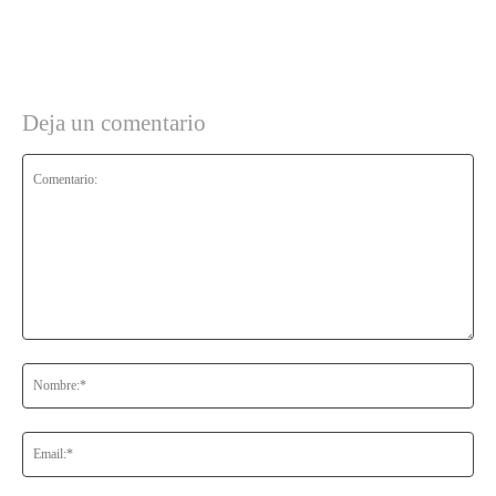
Deja un comentario
Comentario:
No
Ema