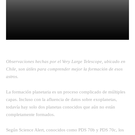
Facebook
Twitter
Pinterest
Observaciones hechas por el Very Large Telescope, ubicado en
Chile, son útiles para comprender mejor la formación de esos
astros.
La formación planetaria es un proceso complicado de múltiples
capas. Incluso con la afluencia de datos sobre exoplanetas,
todavía hay solo dos planetas conocidos que aún no están
completamente formados.
Según Science Alert, conocidos como PDS 70b y PDS 70c, los