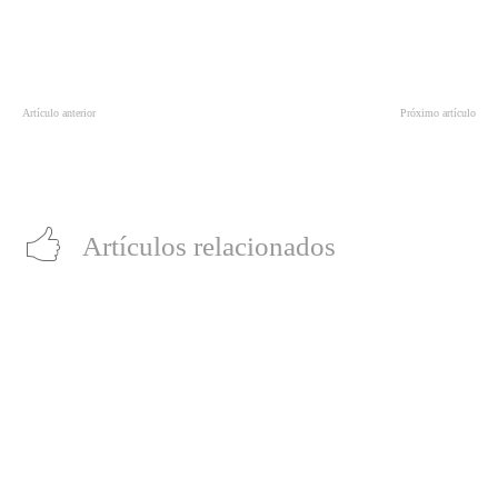
Artículo anterior
Próximo artículo
Xiaomi Week presenta interesantes
El robot basquetbolista que
ofertas y concursos
deslumbra en los Juegos Olímpicos
de Tokio
Artículos relacionados