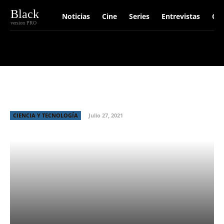
Black
Noticias
Cine
Series
Entrevistas
Crí
version PRO
Detectan luna formándose alrededor
de un exoplaneta
CIENCIA Y TECNOLOGÍA
Julio 27, 2021