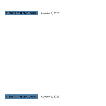
cómo combatirlo
CIENCIA Y TECNOLOGÍA
Agosto 3, 2026
Chilenos triplican transacciones internacionales en
vacaciones de invierno
CIENCIA Y TECNOLOGÍA
Agosto 2, 2026