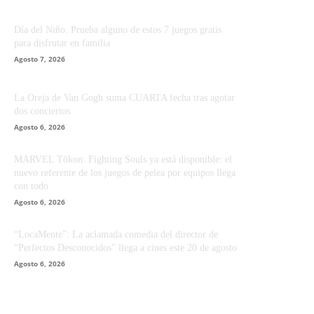
Día del Niño: Prueba alguno de estos 7 juegos gratis
para disfrutar en familia
Agosto 7, 2026
La Oreja de Van Gogh suma CUARTA fecha tras agotar
dos conciertos
Agosto 6, 2026
MARVEL Tōkon: Fighting Souls ya está disponible: el
nuevo referente de los juegos de pelea por equipos llega
con todo
Agosto 6, 2026
“LocaMente”: La aclamada comedia del director de
“Perfectos Desconocidos” llega a cines este 20 de agosto
Agosto 6, 2026