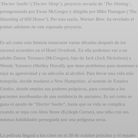
‘Doctor Sueño’ (‘Doctor Sleep’)
, proyecto secuela de ‘
The Shining’
,
protagonizada por Ewan McGregor y dirigida por Mike Flanagan (‘
The
Haunting of Hill House’
). Por esta razón,
Warner Bros.
ha revelado el
primer adelanto de este esperado proyecto.
Es así como esta historia transcurre varias décadas después de los
sucesos ocurridos en el Hotel Overlook. En ella podemos ver a un
adulto Danny Torrance (McGregor), hijo de Jack (Jack Nicholson) y
Wendy Torrance (Shelley Duvall), que tiene problemas para mantener a
raya su agresividad y su adicción al alcohol. Para llevar una vida más
tranquila, decide mudarse a New Hampshire, al noreste de Estados
Unidos, donde emplea sus poderes psíquicos, para consolar a los
pacientes moribundos de una residencia de ancianos. Es así como se
gana el apodo de “
Doctor Sueño
“, hasta que su vida se complica
cuando se topa con Abra Stone (Kyliegh Curran), una niña con sus
mismas habilidades perseguida por una peligrosa secta.
La película llegará a los cines en el 30 de octubre próximo y el reparto