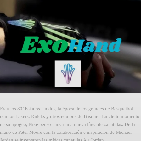
Facebook
Twitter
Pinterest
Eran los 80’ Estados Unidos, la época de los grandes de Basquetbol
con los Lakers, Knicks y otros equipos de Basquet. En cierto momento
de su apogeo, Nike pensó lanzar una nueva línea de zapatillas. De la
mano de Peter Moore con la colaboración e inspiración de Michael
Jordan se inventaron las míticas zapatillas Air Jordan.