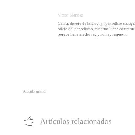
Victor Mendez
Gamer, devoto de Internet y “periodisto chasqui
oficio del periodismo, mientras lucha contra s
porque tiene mucho lag y no hay respawn.
Artículo anterior
Hologramas gigantes de ocho metros llegan a plaza de Puente Alt
Artículos relacionados