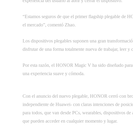
experiencia del usuario al abrir y cerrar el dispositivo.
“Estamos seguros de que el primer flagship plegable de H
el mercado”, comentó Zhao.
Los dispositivos plegables suponen una gran transformación
disfrutar de una forma totalmente nueva de trabajar, leer y
Por esta razón, el HONOR Magic V ha sido diseñado para lo
una experiencia suave y cómoda.
Con el anuncio del nuevo plegable, HONOR cerró con broc
independiente de Huawei- con claras intenciones de posici
para todos, que van desde PCs, wearables, dispositivos de 
que pueden acceder en cualquier momento y lugar.