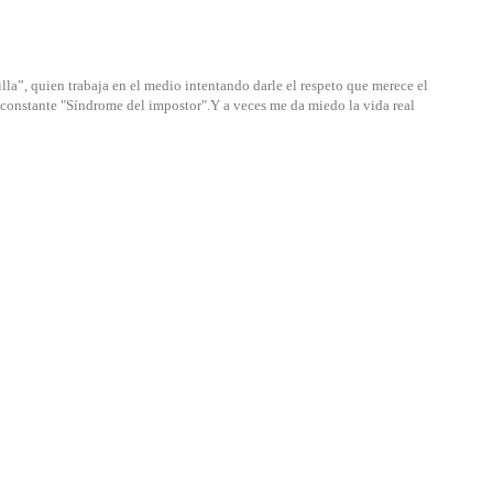
lla”, quien trabaja en el medio intentando darle el respeto que merece el
u constante "Síndrome del impostor".Y a veces me da miedo la vida real
o
Apex Legen