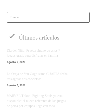
Buscar
Últimos artículos
Día del Niño: Prueba alguno de estos 7
juegos gratis para disfrutar en familia
Agosto 7, 2026
La Oreja de Van Gogh suma CUARTA fecha
tras agotar dos conciertos
Agosto 6, 2026
MARVEL Tōkon: Fighting Souls ya está
disponible: el nuevo referente de los juegos
de pelea por equipos llega con todo