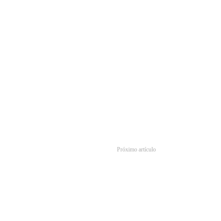
Próximo artículo
ds presenta: Historias de las Tierras Salvajes: Gridiron