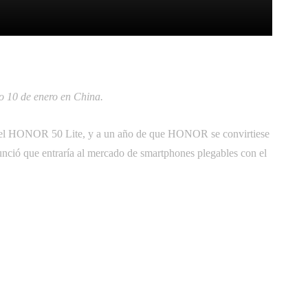
itter
Pinterest
WhatsApp
o 10 de enero en China.
el HONOR 50 Lite, y a un año de que HONOR se convirtiese
nció que entraría al mercado de smartphones plegables con el