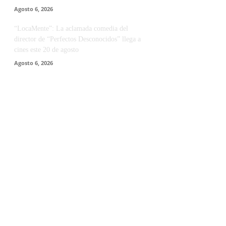
Agosto 6, 2026
“LocaMente”: La aclamada comedia del
director de “Perfectos Desconocidos” llega a
cines este 20 de agosto
Agosto 6, 2026