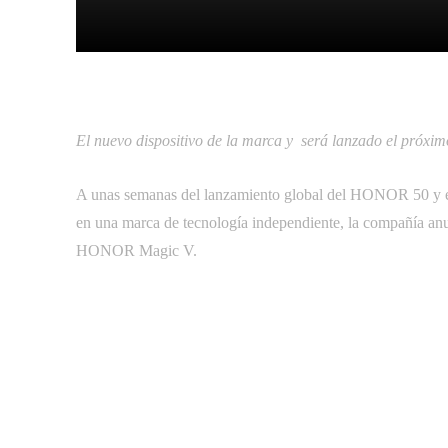
Facebook
Tw
Compartir
El nuevo dispositivo de la marca y será lanzado el próxim
A unas semanas del lanzamiento global del HONOR 50 y 
en una marca de tecnología independiente, la compañía anu
HONOR Magic V.