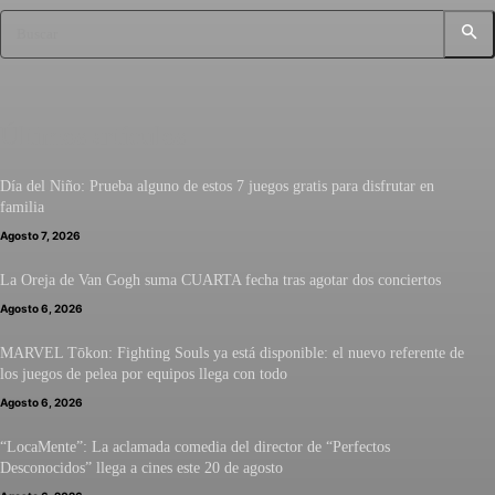
Buscar
Últimos artículos
Día del Niño: Prueba alguno de estos 7 juegos gratis para disfrutar en
familia
Agosto 7, 2026
La Oreja de Van Gogh suma CUARTA fecha tras agotar dos conciertos
Agosto 6, 2026
MARVEL Tōkon: Fighting Souls ya está disponible: el nuevo referente de
los juegos de pelea por equipos llega con todo
Agosto 6, 2026
“LocaMente”: La aclamada comedia del director de “Perfectos
Desconocidos” llega a cines este 20 de agosto