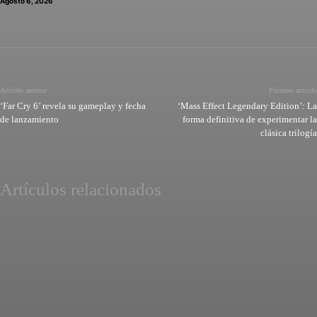
Agosto 6, 2026
Artículo anterior
Próximo artículo
‘Far Cry 6’ revela su gameplay y fecha
‘Mass Effect Legendary Edition’: La
de lanzamiento
forma definitiva de experimentar la
clásica trilogía
Artículos relacionados