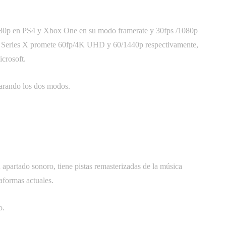
80p en PS4 y Xbox One en su modo framerate y 30fps /1080p
ox Series X promete 60fp/4K UHD y 60/1440p respectivamente,
icrosoft.
rando los dos modos.
 apartado sonoro, tiene pistas remasterizadas de la música
taformas actuales.
o.