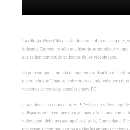
Facebook
Tw
Compartir
La trilogía
Mass Effect
es sin duda una obra maestra que, so
industria. Entrega no sólo una historia sorprendente y muy
que se han convertido en iconos de los videojuegos.
Es por esto que la noticia de una remasterización de la obr
que muchos soñábamos, sobre todo cuando veíamos cómo otr
versiones de consolas actuales y para PC.
Para quienes no conocen
Mass Effect
, es un videojuego de
y disparos en tercera persona; además, ofrece una icónica h
videojuego, debemos acompañar al (o la) Comandante Shepar
una organización que agrupa a todas las antiguas naciones d