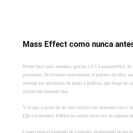
Mass Effect como nunca antes
Desde hace unas semanas, gracias a EA Latinoamérica, he e
personales, he revisado mayormente el primero de ellos, qu
revisitar sus mecánicas de juego y gráficas, que luego de 
envejecido bastante mal.
Y es que, a pesar de ser una versión con mejorada cara y n
Effect Legendary Edition
ha sabido hacer eco de algunas def
Cosas como el mapeado de controles, el apuntado de las armas