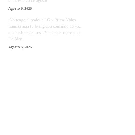
cines este 20 de agosto
Agosto 6, 2026
¡Yo tengo el poder!: LG y Prime Video
transforman tu living con comando de voz
que desbloquea sus TVs para el regreso de
He-Man
Agosto 6, 2026