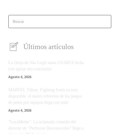
Buscar
Últimos artículos
La Oreja de Van Gogh suma CUARTA fecha
tras agotar dos conciertos
Agosto 6, 2026
MARVEL Tōkon: Fighting Souls ya está
disponible: el nuevo referente de los juegos
de pelea por equipos llega con todo
Agosto 6, 2026
“LocaMente”: La aclamada comedia del
director de “Perfectos Desconocidos” llega a