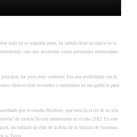
itter
Pinterest
WhatsApp
bre todo en su segunda parte, ha sabido dejar su marca en la
 entretenida, sino que desarrolla varios personajes memorables
a principal, me puso muy contento. Era una posibilidad con la
os clásicos eran recreados o mejorados en sus gráficos para
sarrollado por el estudio BioWare, que mezcla el rol de acción
istoria? de ciencia ficción ambientada en el año 2183. En este
d, un soldado de élite de la flota de la Alianza de Sistemas:
e la Tierra.