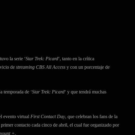
itter
Pinterest
WhatsApp
uvo la serie ‘
Star Trek: Picard
‘, tanto en la crítica
rvicio de
streaming CBS All Access
y con un porcentaje de
va temporada de ‘
Star Trek: Picard
‘ y que tendrá muchas
l evento virtual 
First Contact Day
, que celebran los fans de la
primer contacto cada cinco de abril, el cual fue organizado por
mount +.