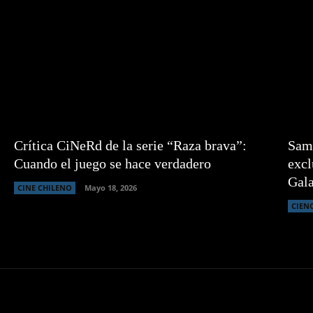
Crítica CiNeRd de la serie “Raza brava”:
Sams
Cuando el juego se hace verdadero
excl
Gal
CINE CHILENO
Mayo 18, 2026
CIEN