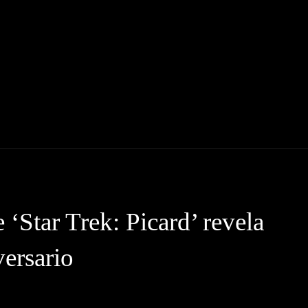
INE
SERIES
ENTREVISTAS
CRÍTICAS
‘Star Trek: Picard’ revela
versario