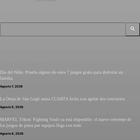
Nerd News
Buscar
Últimos artículos
Día del Niño: Prueba alguno de estos 7 juegos gratis para disfrutar en
familia
Agosto 7, 2026
La Oreja de Van Gogh suma CUARTA fecha tras agotar dos conciertos
Agosto 6, 2026
MARVEL Tōkon: Fighting Souls ya está disponible: el nuevo referente de
los juegos de pelea por equipos llega con todo
Agosto 6, 2026