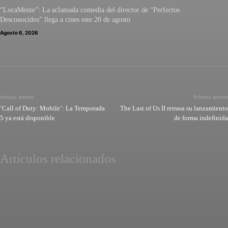
“LocaMente”: La aclamada comedia del director de “Perfectos
Desconocidos” llega a cines este 20 de agosto
Agosto 6, 2026
Artículo anterior
Próximo artículo
‘Call of Duty: Mobile’: La Temporada
The Last of Us II retrasa su lanzamiento
5 ya está disponible
de forma indefinida
Artículos relacionados