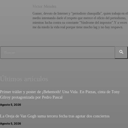
Victor Mendez
Gamer, devoto de Internet y “periodisto chasquilla”, quien trabaja en el
medio intentando darle el respeto que merece el oficio del periodismo,
mientras lucha contra su constante "Síndrome del impostor".Y a veces
me da miedo la vida real porque tiene mucho lag y no hay respawn.
Buscar
Últimos artículos
Primer tráiler y poster de ¡Behemoth! Una Vida. En Piezas, cinta de Tony
Gilroy protagonizada por Pedro Pascal
Agosto 5, 2026
La Oreja de Van Gogh suma tercera fecha tras agotar dos conciertos
Agosto 5, 2026